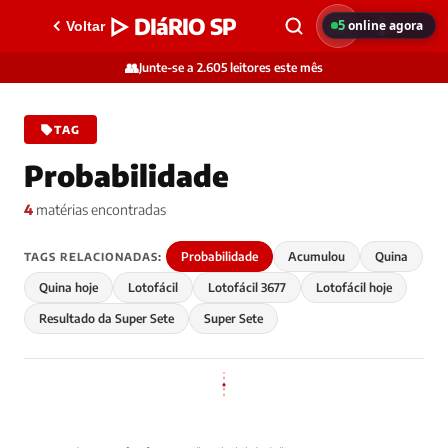
▷ DIáRIO SP
5
online agora
Voltar
👥
Junte-se a 2.605 leitores este mês
TAG
Probabilidade
4
matérias encontradas
Probabilidade
Acumulou
Quina
TAGS RELACIONADAS:
Quina hoje
Lotofácil
Lotofácil 3677
Lotofácil hoje
Resultado da Super Sete
Super Sete