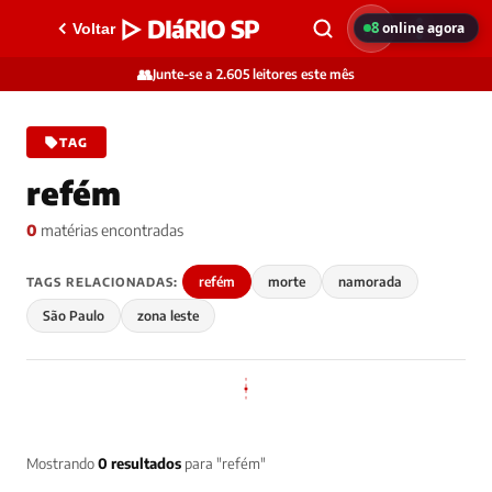
▷ DIáRIO SP
8
online agora
Voltar
👥
Junte-se a 2.605 leitores este mês
TAG
refém
0
matérias encontradas
refém
morte
namorada
TAGS RELACIONADAS:
São Paulo
zona leste
Mostrando
0 resultados
para "refém"