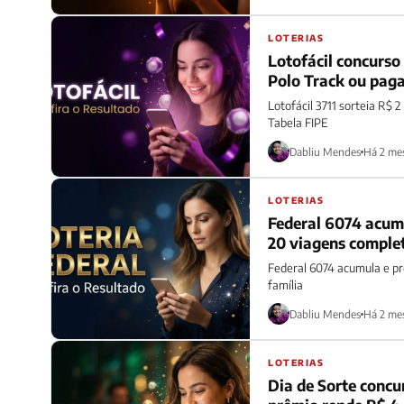
LOTERIAS
Lotofácil concurso
Polo Track ou paga
Lotofácil 3711 sorteia R$ 
Tabela FIPE
Dabliu Mendes
Há 2 me
LOTERIAS
Federal 6074 acumu
20 viagens comple
Federal 6074 acumula e pr
família
Dabliu Mendes
Há 2 me
LOTERIAS
Dia de Sorte conc