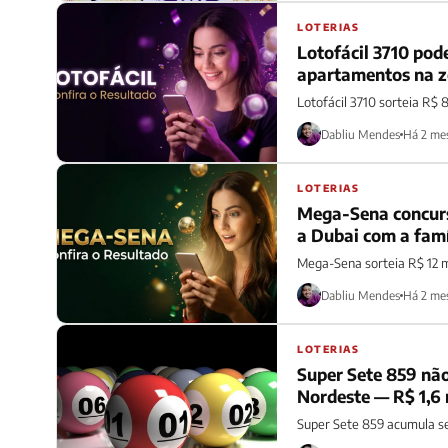
LOTERIAS
Lotofácil 3710 pod
apartamentos na z
Lotofácil 3710 sorteia R$ 
Dabliu Mendes
Há 2 me
LOTERIAS
Mega-Sena concurso
a Dubai com a famí
Mega-Sena sorteia R$ 12 m
Dabliu Mendes
Há 2 me
LOTERIAS
Super Sete 859 não
Nordeste — R$ 1,6
Super Sete 859 acumula se