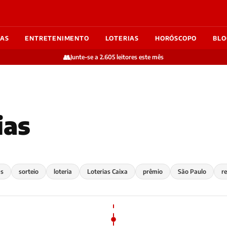
IAS
ENTRETENIMENTO
LOTERIAS
HORÓSCOPO
BLO
👥
Junte-se a 2.605 leitores este mês
ias
as
sorteio
loteria
Loterias Caixa
prêmio
São Paulo
r