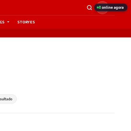
8
online agora
GS
STORYES
esultado