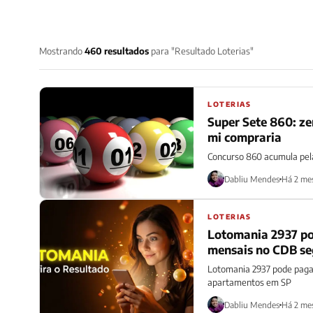
Mostrando
460 resultados
para "Resultado Loterias"
LOTERIAS
Super Sete 860: ze
mi compraria
Concurso 860 acumula pela
Dabliu Mendes
Há 2 me
LOTERIAS
Lotomania 2937 pod
mensais no CDB s
Lotomania 2937 pode pagar
apartamentos em SP
Dabliu Mendes
Há 2 me