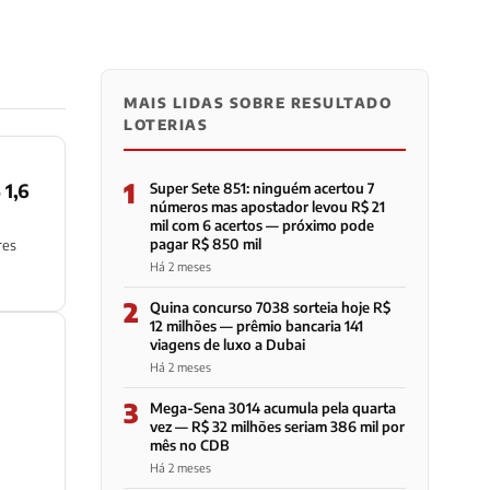
MAIS LIDAS SOBRE RESULTADO
LOTERIAS
1
 1,6
Super Sete 851: ninguém acertou 7
números mas apostador levou R$ 21
mil com 6 acertos — próximo pode
pagar R$ 850 mil
res
Há 2 meses
2
Quina concurso 7038 sorteia hoje R$
12 milhões — prêmio bancaria 141
viagens de luxo a Dubai
Há 2 meses
3
Mega-Sena 3014 acumula pela quarta
vez — R$ 32 milhões seriam 386 mil por
mês no CDB
Há 2 meses