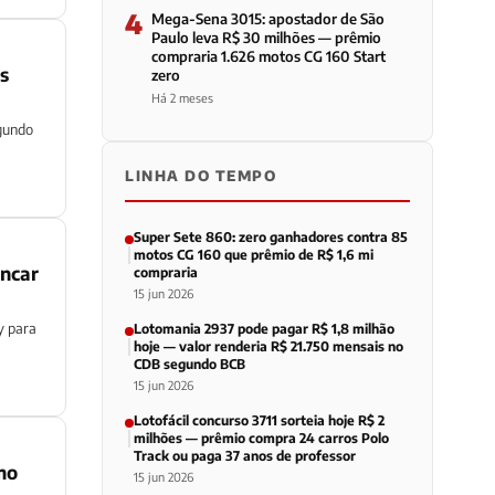
4
Mega-Sena 3015: apostador de São
Paulo leva R$ 30 milhões — prêmio
compraria 1.626 motos CG 160 Start
s
zero
Há 2 meses
egundo
LINHA DO TEMPO
Super Sete 860: zero ganhadores contra 85
motos CG 160 que prêmio de R$ 1,6 mi
ancar
compraria
15 jun 2026
y para
Lotomania 2937 pode pagar R$ 1,8 milhão
hoje — valor renderia R$ 21.750 mensais no
CDB segundo BCB
15 jun 2026
Lotofácil concurso 3711 sorteia hoje R$ 2
milhões — prêmio compra 24 carros Polo
Track ou paga 37 anos de professor
mo
15 jun 2026