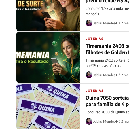
prêmio rende R$ 4,
Concurso 1225 acumula me
mensais.
Dabliu Mendes
Há 2 me
LOTERIAS
Timemania 2403 po
filhotes de Golden 
Timemania 2403 sorteia R
ou 529 cestas básicas
Dabliu Mendes
Há 2 me
LOTERIAS
Quina 7050 sorteia
para família de 4 
Concurso 7050 da Quina so
Dabliu Mendes
Há 2 me