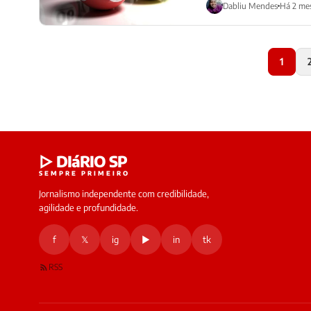
Dabliu Mendes
Há 2 me
1
▷ DIáRIO SP
SEMPRE PRIMEIRO
Jornalismo independente com credibilidade,
agilidade e profundidade.
f
𝕏
ig
▶
in
tk
RSS