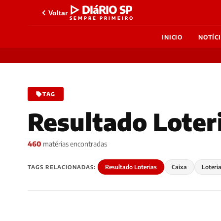
▷ DIáRIO SP
Voltar
SEMPRE PRIMEIRO
INICIO
NOTÍC
TAG
Resultado Loter
460
matérias encontradas
Resultado Loterias
Caixa
Loteri
TAGS RELACIONADAS: