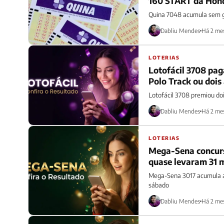
160 START da Hon
Quina 7048 acumula sem ga
Dabliu Mendes
Há 2 me
LOTERIAS
Lotofácil 3708 pag
Polo Track ou dois
Lotofácil 3708 premiou doi
Dabliu Mendes
Há 2 me
LOTERIAS
Mega-Sena concurso
quase levaram 31 m
Mega-Sena 3017 acumula ap
sábado
Dabliu Mendes
Há 2 me