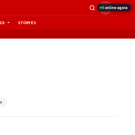
4
online agora
GS
STORYES
na