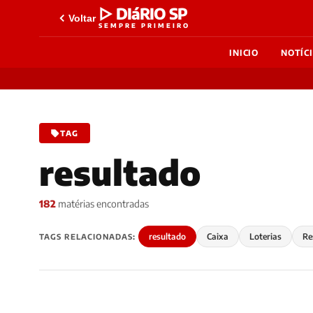
▷ DIáRIO SP
Voltar
SEMPRE PRIMEIRO
INICIO
NOTÍC
TAG
resultado
182
matérias encontradas
resultado
Caixa
Loterias
Re
TAGS RELACIONADAS: