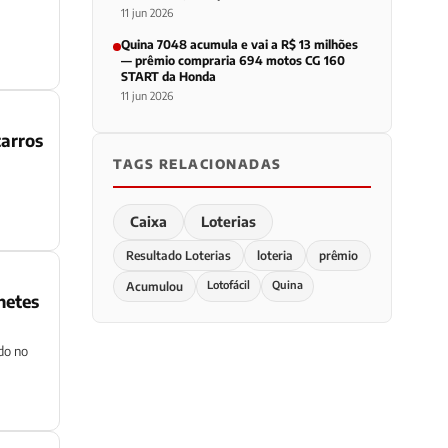
11 jun 2026
Quina 7048 acumula e vai a R$ 13 milhões
— prêmio compraria 694 motos CG 160
START da Honda
11 jun 2026
carros
TAGS RELACIONADAS
Caixa
Loterias
Resultado Loterias
loteria
prêmio
Lotofácil
Quina
Acumulou
hetes
do no