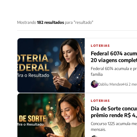
Mostrando
182 resultados
para "resultado"
LOTERIAS
Federal 6074 acumu
20 viagens comple
Federal 6074 acumula e pr
família
Dabliu Mendes
Há 2 me
LOTERIAS
Dia de Sorte conc
prêmio rende R$ 4,
Concurso 1225 acumula me
mensais.