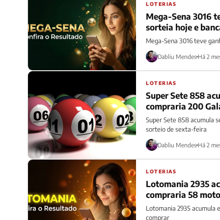
LOTERIAS
Mega-Sena 3016 te
sorteia hoje e banc
Mega-Sena 3016 teve ganh
Dabliu Mendes
Há 2 me
LOTERIAS
Super Sete 858 ac
compraria 200 Gal
Super Sete 858 acumula se
sorteio de sexta-feira
Dabliu Mendes
Há 2 me
LOTERIAS
Lotomania 2935 acu
compraria 58 moto
Lotomania 2935 acumula e 
comprar