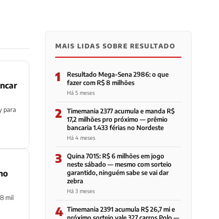
MAIS LIDAS SOBRE RESULTADO
1
Resultado Mega-Sena 2986: o que
fazer com R$ 8 milhões
ancar
Há 5 meses
y para
2
Timemania 2377 acumula e manda R$
17,2 milhões pro próximo — prêmio
bancaria 1.433 férias no Nordeste
Há 4 meses
3
Quina 7015: R$ 6 milhões em jogo
neste sábado — mesmo com sorteio
mo
garantido, ninguém sabe se vai dar
zebra
Há 3 meses
8 mil
4
Timemania 2391 acumula R$ 26,7 mi e
próximo sorteio vale 327 carros Polo —