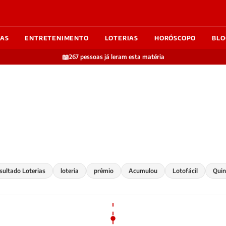
IAS
ENTRETENIMENTO
LOTERIAS
HORÓSCOPO
BLO
📖
267 pessoas já leram esta matéria
sultado Loterias
loteria
prêmio
Acumulou
Lotofácil
Qui