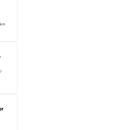
 km
—
o
or