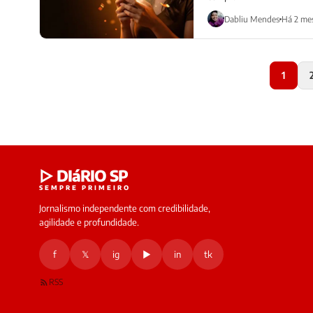
Dabliu Mendes
Há 2 me
1
▷ DIáRIO SP
SEMPRE PRIMEIRO
Jornalismo independente com credibilidade,
agilidade e profundidade.
f
𝕏
ig
▶
in
tk
RSS