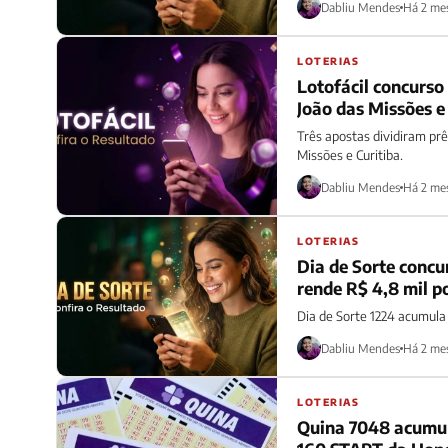
Dabliu Mendes
Há 2 me
LOTERIAS
Lotofácil concurso
João das Missões e
Três apostas dividiram prê
Missões e Curitiba.
Dabliu Mendes
Há 2 me
LOTERIAS
Dia de Sorte concu
rende R$ 4,8 mil 
Dia de Sorte 1224 acumula
Dabliu Mendes
Há 2 me
LOTERIAS
Quina 7048 acumul