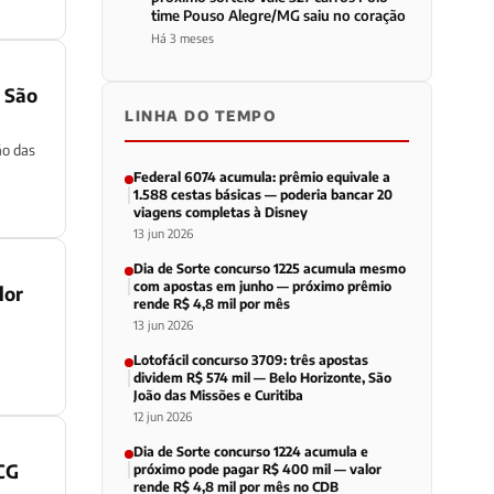
time Pouso Alegre/MG saiu no coração
Há 3 meses
, São
LINHA DO TEMPO
ão das
Federal 6074 acumula: prêmio equivale a
1.588 cestas básicas — poderia bancar 20
viagens completas à Disney
13 jun 2026
Dia de Sorte concurso 1225 acumula mesmo
com apostas em junho — próximo prêmio
lor
rende R$ 4,8 mil por mês
13 jun 2026
Lotofácil concurso 3709: três apostas
dividem R$ 574 mil — Belo Horizonte, São
João das Missões e Curitiba
12 jun 2026
Dia de Sorte concurso 1224 acumula e
CG
próximo pode pagar R$ 400 mil — valor
rende R$ 4,8 mil por mês no CDB