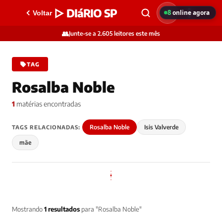
▷ DIáRIO SP
8
online agora
Voltar
👥
Junte-se a 2.605 leitores este mês
TAG
Rosalba Noble
1
matérias encontradas
Rosalba Noble
Isis Valverde
TAGS RELACIONADAS:
mãe
Mostrando
1 resultados
para "Rosalba Noble"