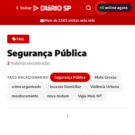
▷ DIáRIO SP
8
online agora
Voltar
👥
Mais de 2.605 visitas este mês
TAG
Segurança Pública
2
matérias encontradas
Segurança Pública
Mato Grosso
TAGS RELACIONADAS:
crime organizado
Invasão Domiciliar
Violência Urbana
monitoramento
nova mutum
Vigia Mais MT