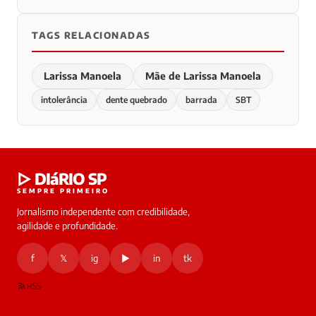
TAGS RELACIONADAS
Larissa Manoela
Mãe de Larissa Manoela
intolerância
dente quebrado
barrada
SBT
▷ DIáRIO SP
SEMPRE PRIMEIRO
Jornalismo independente com credibilidade,
agilidade e profundidade.
f
𝕏
ig
▶
in
tk
RSS