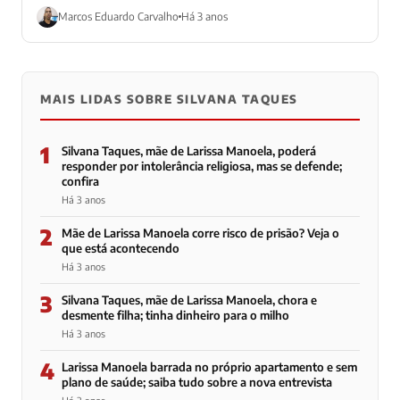
domingo (20) pelo...
Marcos Eduardo Carvalho
Há 3 anos
MAIS LIDAS SOBRE SILVANA TAQUES
1
Silvana Taques, mãe de Larissa Manoela, poderá
responder por intolerância religiosa, mas se defende;
confira
Há 3 anos
2
Mãe de Larissa Manoela corre risco de prisão? Veja o
que está acontecendo
Há 3 anos
3
Silvana Taques, mãe de Larissa Manoela, chora e
desmente filha; tinha dinheiro para o milho
Há 3 anos
4
Larissa Manoela barrada no próprio apartamento e sem
plano de saúde; saiba tudo sobre a nova entrevista