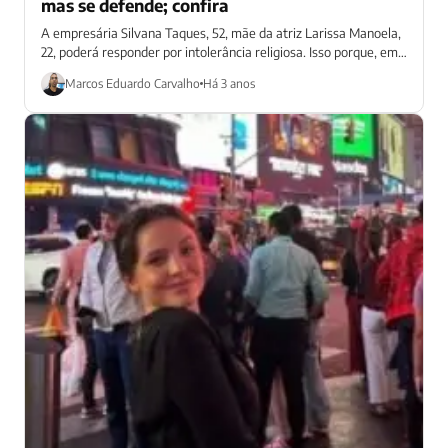
mas se defende; confira
A empresária Silvana Taques, 52, mãe da atriz Larissa Manoela,
22, poderá responder por intolerância religiosa. Isso porque, em
mensagem de WhatsApp...
Marcos Eduardo Carvalho
Há 3 anos