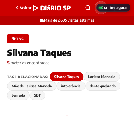
▷ DIáRIO SP
6
online agora
Voltar
👥
Mais de 2.605 visitas este mês
TAG
Silvana Taques
5
matérias encontradas
Silvana Taques
Larissa Manoela
TAGS RELACIONADAS:
Mãe de Larissa Manoela
intolerância
dente quebrado
barrada
SBT