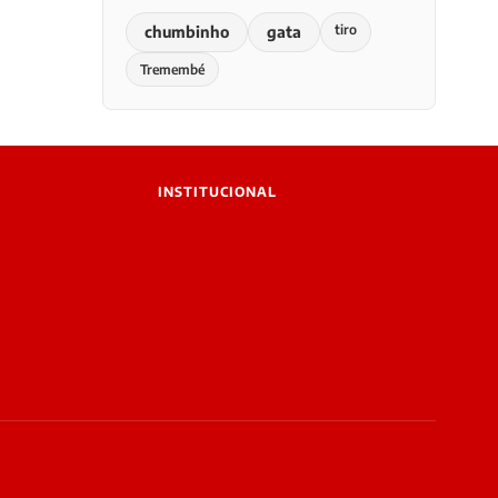
tiro
chumbinho
gata
Tremembé
INSTITUCIONAL