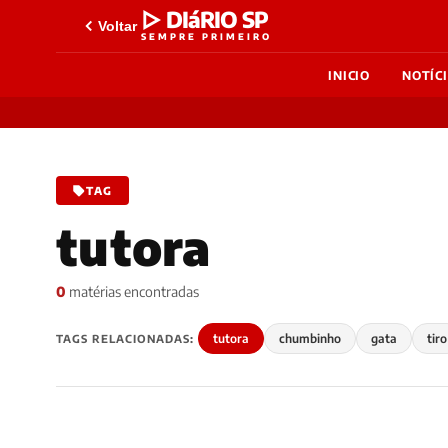
▷ DIáRIO SP
Voltar
SEMPRE PRIMEIRO
INICIO
NOTÍC
TAG
tutora
0
matérias encontradas
tutora
chumbinho
gata
tiro
TAGS RELACIONADAS: