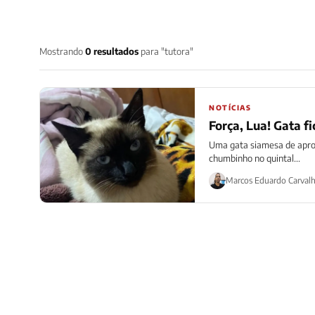
Mostrando
0 resultados
para "tutora"
NOTÍCIAS
Força, Lua! Gata f
Uma gata siamesa de aprox
chumbinho no quintal...
Marcos Eduardo Carval