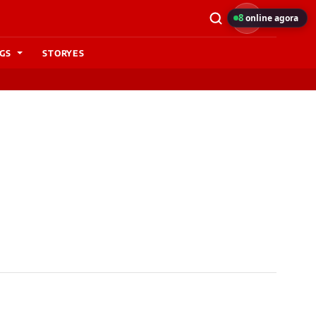
8
online agora
GS
STORYES