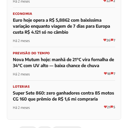
22
2
Há 2 meses
ECONOMIA
Euro hoje opera a R$ 5,8862 com baixíssima
variação enquanto viagem de 7 dias para Europa
custa R$ 4.121 só no câmbio
26
7
Há 2 meses
PREVISÃO DO TEMPO
Nova Mutum hoje: manhã de 21°C vira fornalha de
34°C com UV alto — baixa chance de chuva
18
7
Há 2 meses
LOTERIAS
Super Sete 860: zero ganhadores contra 85 motos
CG 160 que prêmio de R$ 1,6 mi compraria
21
5
Há 2 meses