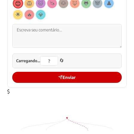
😊
🦁
🐱
🦄
🐶
🦊
🐸
🐼
👤
🌟
🔥
💎
🔄
Carregando...
Enviar
$