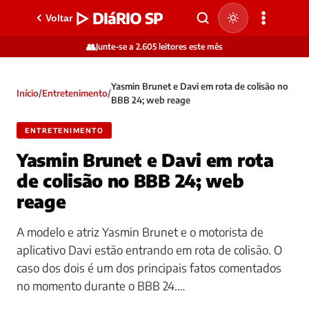
▷ DIáRIO SP
Voltar
👥
Junte-se a 2.605 leitores este mês
Yasmin Brunet e Davi em rota de colisão no
Início
/
Entretenimento
/
BBB 24; web reage
ENTRETENIMENTO
Yasmin Brunet e Davi em rota
de colisão no BBB 24; web
reage
A modelo e atriz Yasmin Brunet e o motorista de
aplicativo Davi estão entrando em rota de colisão. O
caso dos dois é um dos principais fatos comentados
no momento durante o BBB 24.…