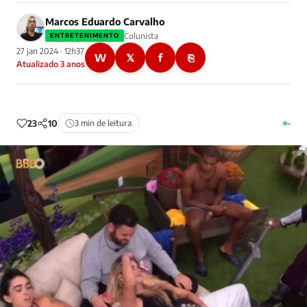
Marcos Eduardo Carvalho
Colunista
ENTRETENIMENTO
27 jan 2024 · 12h37
W
𝕏
f
⎘
Atualizado 3 anos
23
10
3 min de leitura
–