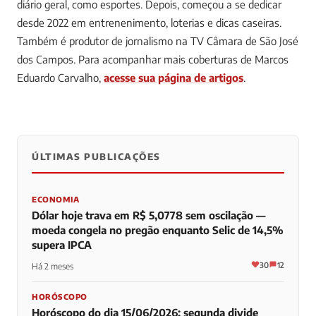
diário geral, como esportes. Depois, começou a se dedicar
desde 2022 em entrenenimento, loterias e dicas caseiras.
Também é produtor de jornalismo na TV Câmara de São José
dos Campos.
Para acompanhar mais coberturas de Marcos
Eduardo Carvalho,
acesse sua página de artigos
.
ÚLTIMAS PUBLICAÇÕES
0
0
0
ECONOMIA
Dólar hoje trava em R$ 5,0778 sem oscilação —
moeda congela no pregão enquanto Selic de 14,5%
supera IPCA
30
12
Há 2 meses
HORÓSCOPO
Horóscopo do dia 15/06/2026: segunda divide