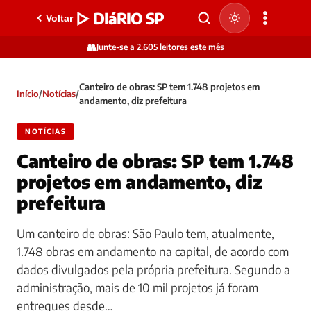
▷ DIáRIO SP
Voltar
👥
Junte-se a 2.605 leitores este mês
Canteiro de obras: SP tem 1.748 projetos em
Início
/
Notícias
/
andamento, diz prefeitura
NOTÍCIAS
Canteiro de obras: SP tem 1.748
projetos em andamento, diz
prefeitura
Um canteiro de obras: São Paulo tem, atualmente,
1.748 obras em andamento na capital, de acordo com
dados divulgados pela própria prefeitura. Segundo a
administração, mais de 10 mil projetos já foram
entregues desde…