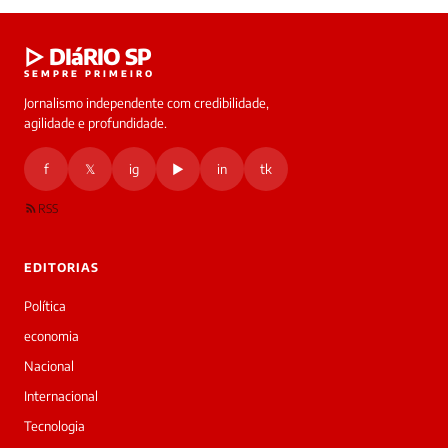
Laura
▷ DIáRIO SP
online
SEMPRE PRIMEIRO
Jornalismo independente com credibilidade,
HOJE
agilidade e profundidade.
🔒 As
nsagens
f
𝕏
ig
▶
in
tk
desta
onversa
são
RSS
rivadas
tre você
 Laura.
EDITORIAS
Laura
Oi!
Política
👋
economia
Bom
dia!
Nacional
Sou
Internacional
a
Laura,
Tecnologia
daqui