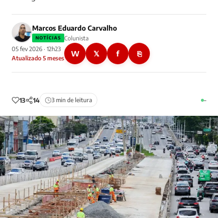
Marcos Eduardo Carvalho
Colunista
NOTÍCIAS
05 fev 2026 · 12h23
W
𝕏
f
⎘
Atualizado 5 meses
13
14
3 min de leitura
–