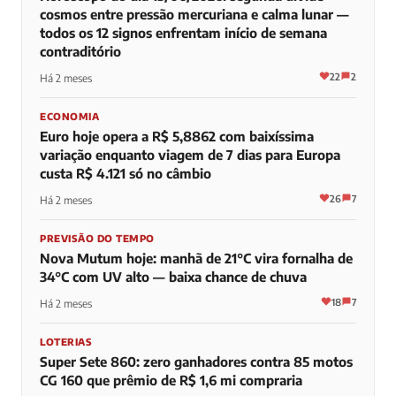
cosmos entre pressão mercuriana e calma lunar —
todos os 12 signos enfrentam início de semana
contraditório
22
2
Há 2 meses
ECONOMIA
Euro hoje opera a R$ 5,8862 com baixíssima
variação enquanto viagem de 7 dias para Europa
custa R$ 4.121 só no câmbio
26
7
Há 2 meses
PREVISÃO DO TEMPO
Nova Mutum hoje: manhã de 21°C vira fornalha de
34°C com UV alto — baixa chance de chuva
18
7
Há 2 meses
LOTERIAS
Super Sete 860: zero ganhadores contra 85 motos
CG 160 que prêmio de R$ 1,6 mi compraria