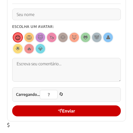
ESCOLHA UM AVATAR:
😊
🦁
🐱
🦄
🐶
🦊
🐸
🐼
👤
🌟
🔥
💎
🔄
Carregando...
Enviar
$