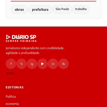
São Paulo
trabalho
obras
prefeitura
▷ DIáRIO SP
SEMPRE PRIMEIRO
Jornalismo independente com credibilidade,
agilidade e profundidade.
f
𝕏
ig
▶
in
tk
RSS
EDITORIAS
Política
economia