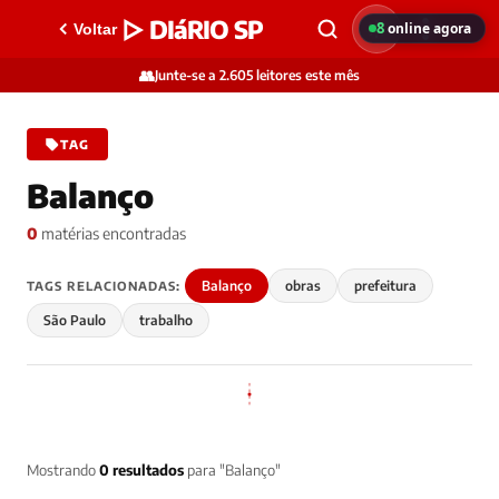
▷ DIáRIO SP
8
online agora
Voltar
👥
Junte-se a 2.605 leitores este mês
TAG
Balanço
0
matérias encontradas
Balanço
obras
prefeitura
TAGS RELACIONADAS:
São Paulo
trabalho
Mostrando
0 resultados
para "Balanço"