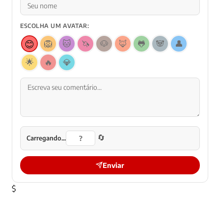
ESCOLHA UM AVATAR:
😊
🦁
🐱
🦄
🐶
🦊
🐸
🐼
👤
🌟
🔥
💎
🔄
Carregando...
Enviar
$