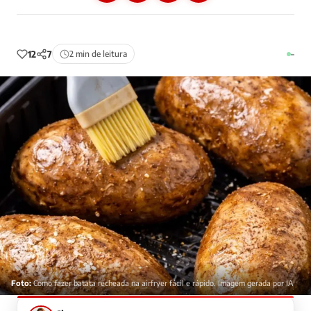
12
7
2 min de leitura
–
Foto:
Como fazer batata recheada na airfryer fácil e rápido. Imagem gerada por IA