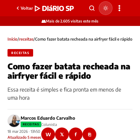
▷ DIáRIO SP
Voltar
👥
Mais de 2.605 visitas este mês
Início
/
receitas
/
Como fazer batata recheada na airfryer fácil e rápido
RECEITAS
Como fazer batata recheada na
airfryer fácil e rápido
Essa receita é simples e fica pronta em menos de
uma hora
Marcos Eduardo Carvalho
Colunista
RECEITAS
18 mar 2026 · 13h50
W
𝕏
f
⎘
Atualizado 5 meses