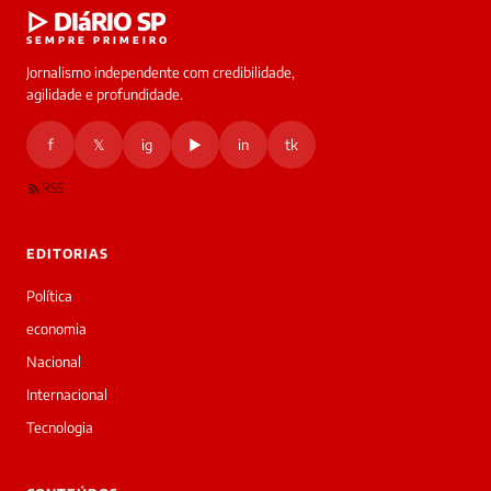
▷ DIáRIO SP
online
SEMPRE PRIMEIRO
Jornalismo independente com credibilidade,
HOJE
agilidade e profundidade.
🔒 As
nsagens
f
𝕏
ig
▶
in
tk
desta
onversa
são
RSS
rivadas
tre você
 Laura.
EDITORIAS
Laura
Oi!
Política
👋
economia
Bom
dia!
Nacional
Sou
Internacional
a
Laura,
Tecnologia
daqui
do