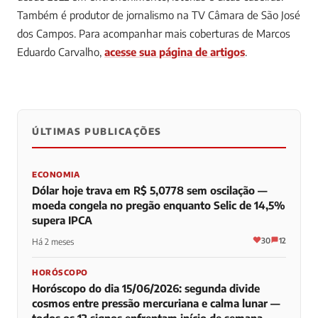
Também é produtor de jornalismo na TV Câmara de São José
dos Campos.
Para acompanhar mais coberturas de Marcos
Eduardo Carvalho,
acesse sua página de artigos
.
ÚLTIMAS PUBLICAÇÕES
0
0
0
ECONOMIA
Dólar hoje trava em R$ 5,0778 sem oscilação —
moeda congela no pregão enquanto Selic de 14,5%
supera IPCA
30
12
Há 2 meses
HORÓSCOPO
Horóscopo do dia 15/06/2026: segunda divide
cosmos entre pressão mercuriana e calma lunar —
todos os 12 signos enfrentam início de semana