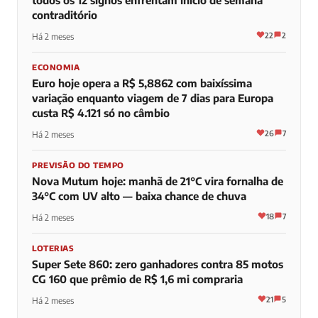
contraditório
22
2
Há 2 meses
ECONOMIA
Euro hoje opera a R$ 5,8862 com baixíssima
variação enquanto viagem de 7 dias para Europa
custa R$ 4.121 só no câmbio
26
7
Há 2 meses
PREVISÃO DO TEMPO
Nova Mutum hoje: manhã de 21°C vira fornalha de
34°C com UV alto — baixa chance de chuva
18
7
Há 2 meses
LOTERIAS
Super Sete 860: zero ganhadores contra 85 motos
CG 160 que prêmio de R$ 1,6 mi compraria
21
5
Há 2 meses