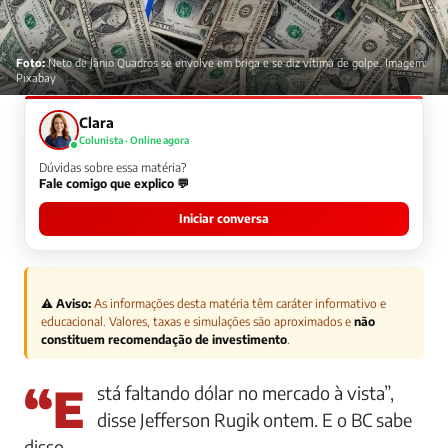
Foto:
Neto de Jânio Quadros se envolve em briga e se diz vítima de golpe. Imagem:
Pixabay
Clara
Colunista · Online agora
Dúvidas sobre essa matéria?
Fale comigo que explico 💬
Iniciar conversa
⚠️ Aviso:
As informações desta matéria têm caráter informativo e
educacional. Valores, taxas e simulações são aproximados e
não
constituem recomendação de investimento
.
“Está faltando dólar no mercado à vista”,
disse Jefferson Rugik ontem. E o BC sabe
disso.