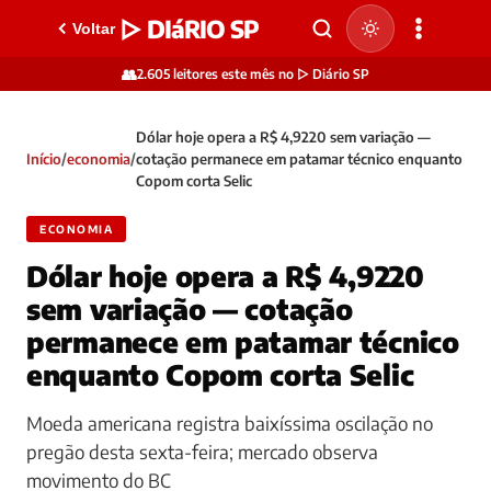
▷ DIáRIO SP
Voltar
👥
2.605 leitores este mês no ▷ Diário SP
Dólar hoje opera a R$ 4,9220 sem variação —
Início
/
economia
/
cotação permanece em patamar técnico enquanto
Copom corta Selic
ECONOMIA
Dólar hoje opera a R$ 4,9220
sem variação — cotação
permanece em patamar técnico
enquanto Copom corta Selic
Moeda americana registra baixíssima oscilação no
pregão desta sexta-feira; mercado observa
movimento do BC