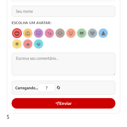
ESCOLHA UM AVATAR:
😊
🦁
🐱
🦄
🐶
🦊
🐸
🐼
👤
🌟
🔥
💎
🔄
Carregando...
Enviar
$