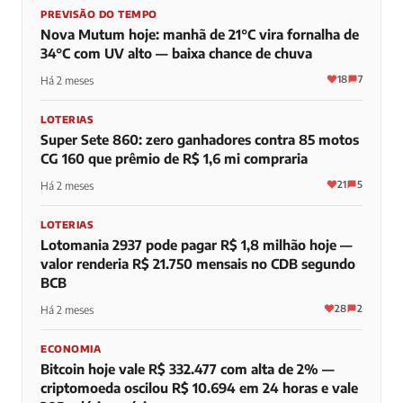
PREVISÃO DO TEMPO
Nova Mutum hoje: manhã de 21°C vira fornalha de
34°C com UV alto — baixa chance de chuva
18
7
Há 2 meses
LOTERIAS
Super Sete 860: zero ganhadores contra 85 motos
CG 160 que prêmio de R$ 1,6 mi compraria
21
5
Há 2 meses
LOTERIAS
Lotomania 2937 pode pagar R$ 1,8 milhão hoje —
valor renderia R$ 21.750 mensais no CDB segundo
BCB
28
2
Há 2 meses
ECONOMIA
Bitcoin hoje vale R$ 332.477 com alta de 2% —
criptomoeda oscilou R$ 10.694 em 24 horas e vale