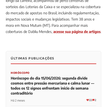
longo da carreira, acompanhou de perto centenas de
sorteios das Loterias da Caixa e se especializou na cobertura
do mercado de apostas no Brasil, incluindo regulamentação,
impactos sociais e mudanças legislativas. Tem 38 anos e
mora em Nova Mutum (MT).
Para acompanhar mais
coberturas de Dabliu Mendes,
acesse sua página de artigos
.
ÚLTIMAS PUBLICAÇÕES
0
0
0
HORÓSCOPO
Horóscopo do dia 15/06/2026: segunda divide
cosmos entre pressão mercuriana e calma lunar —
todos os 12 signos enfrentam início de semana
contraditório
22
2
Há 2 meses