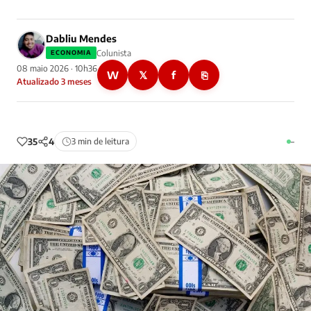
Dabliu Mendes
Colunista
ECONOMIA
08 maio 2026 · 10h36
W
𝕏
f
⎘
Atualizado 3 meses
35
4
3 min de leitura
–