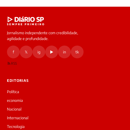
Laura
▷ DIáRIO SP
online
SEMPRE PRIMEIRO
Jornalismo independente com credibilidade,
HOJE
agilidade e profundidade.
🔒 As
nsagens
f
𝕏
ig
▶
in
tk
desta
onversa
são
RSS
rivadas
tre você
 Laura.
EDITORIAS
Laura
Oi!
Política
👋
economia
Bom
dia!
Nacional
Sou
Internacional
a
Laura,
Tecnologia