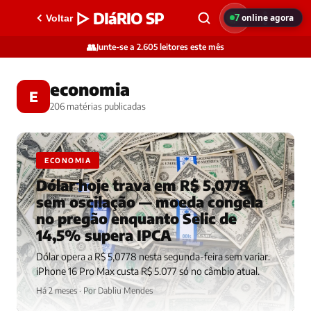
▷ DIáRIO SP
7
online agora
Voltar
👥
Junte-se a 2.605 leitores este mês
economia
E
206 matérias publicadas
ECONOMIA
Dólar hoje trava em R$ 5,0778
sem oscilação — moeda congela
no pregão enquanto Selic de
14,5% supera IPCA
Dólar opera a R$ 5,0778 nesta segunda-feira sem variar.
iPhone 16 Pro Max custa R$ 5.077 só no câmbio atual.
Há 2 meses · Por Dabliu Mendes