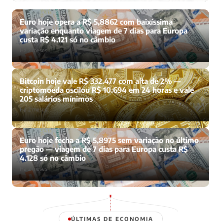
Euro hoje opera a R$ 5,8862 com baixíssima
variação enquanto viagem de 7 dias para Europa
custa R$ 4.121 só no câmbio
Há 2 meses
Bitcoin hoje vale R$ 332.477 com alta de 2% —
criptomoeda oscilou R$ 10.694 em 24 horas e vale
205 salários mínimos
Há 2 meses
Euro hoje fecha a R$ 5,8975 sem variação no último
pregão — viagem de 7 dias para Europa custa R$
4.128 só no câmbio
Há 2 meses
ÚLTIMAS DE ECONOMIA