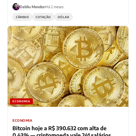
investimentos externos.
Dabliu Mendes
Há 2 meses
CÂMBIO
COTAÇÃO
DÓLAR
ECONOMIA
ECONOMIA
Bitcoin hoje a R$ 390.632 com alta de
0,43% — criptomoeda vale 241 salários