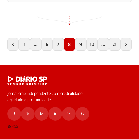
1
...
6
7
8
9
10
...
21
▷ DIáRIO SP
SEMPRE PRIMEIRO
Jornalismo independente com credibilidade,
agilidade e profundidade.
f
𝕏
ig
▶
in
tk
RSS