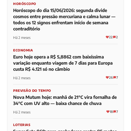
HORÓSCOPO
Horóscopo do dia 15/06/2026: segunda divide
cosmos entre pressão mercuriana e calma lunar —
todos os 12 signos enfrentam início de semana
contraditório
22
2
Há 2 meses
ECONOMIA
Euro hoje opera a R$ 5,8862 com baixíssima
variação enquanto viagem de 7 dias para Europa
custa R$ 4.121 só no câmbio
26
7
Há 2 meses
PREVISÃO DO TEMPO
Nova Mutum hoje: manhã de 21°C vira fornalha de
34°C com UV alto — baixa chance de chuva
18
7
Há 2 meses
LOTERIAS