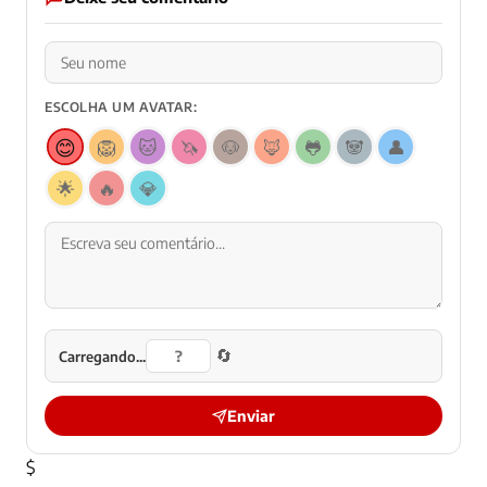
ESCOLHA UM AVATAR:
😊
🦁
🐱
🦄
🐶
🦊
🐸
🐼
👤
🌟
🔥
💎
🔄
Carregando...
Enviar
$