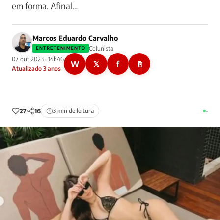
em forma. Afinal…
Marcos Eduardo Carvalho
Colunista
ENTRETENIMENTO
07 out 2023 · 14h46
W
𝕏
f
⎘
Atualizado 3 anos
27
16
3 min de leitura
–