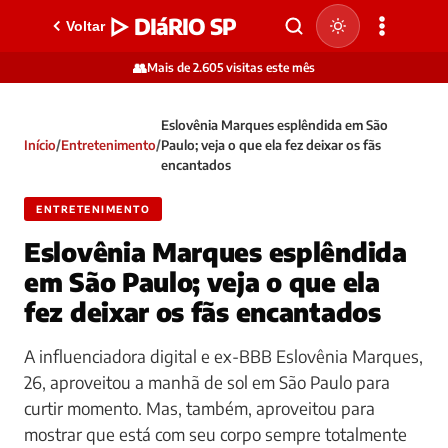
▷ DIáRIO SP
Voltar
👥
Mais de 2.605 visitas este mês
Eslovênia Marques esplêndida em São
Início
/
Entretenimento
/
Paulo; veja o que ela fez deixar os fãs
encantados
ENTRETENIMENTO
Eslovênia Marques esplêndida
em São Paulo; veja o que ela
fez deixar os fãs encantados
A influenciadora digital e ex-BBB Eslovênia Marques,
26, aproveitou a manhã de sol em São Paulo para
curtir momento. Mas, também, aproveitou para
mostrar que está com seu corpo sempre totalmente