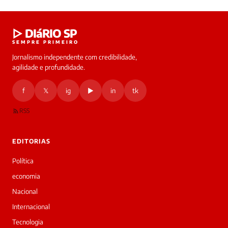
Laura
▷ DIáRIO SP
online
SEMPRE PRIMEIRO
Jornalismo independente com credibilidade,
HOJE
agilidade e profundidade.
🔒 As
nsagens
f
𝕏
ig
▶
in
tk
desta
onversa
são
RSS
rivadas
tre você
 Laura.
EDITORIAS
Laura
Oi!
Política
👋
economia
Bom
dia!
Nacional
Sou
Internacional
a
Laura,
Tecnologia