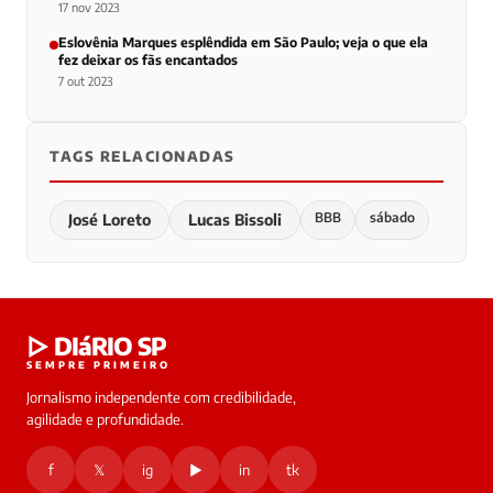
17 nov 2023
Eslovênia Marques esplêndida em São Paulo; veja o que ela
fez deixar os fãs encantados
7 out 2023
TAGS RELACIONADAS
BBB
sábado
José Loreto
Lucas Bissoli
▷ DIáRIO SP
SEMPRE PRIMEIRO
Jornalismo independente com credibilidade,
agilidade e profundidade.
f
𝕏
ig
▶
in
tk