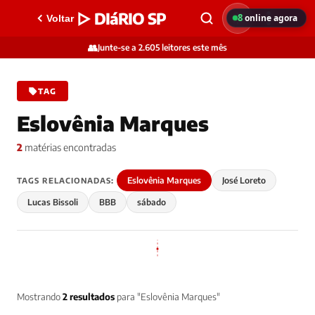
▷ DIáRIO SP
8
online agora
Voltar
👥
Junte-se a 2.605 leitores este mês
TAG
Eslovênia Marques
2
matérias encontradas
Eslovênia Marques
José Loreto
TAGS RELACIONADAS:
Lucas Bissoli
BBB
sábado
Mostrando
2 resultados
para "Eslovênia Marques"