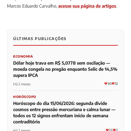
Marcos Eduardo Carvalho,
acesse sua página de artigos
.
ÚLTIMAS PUBLICAÇÕES
0
0
0
ECONOMIA
Dólar hoje trava em R$ 5,0778 sem oscilação —
moeda congela no pregão enquanto Selic de 14,5%
supera IPCA
30
12
Há 2 meses
HORÓSCOPO
Horóscopo do dia 15/06/2026: segunda divide
cosmos entre pressão mercuriana e calma lunar —
todos os 12 signos enfrentam início de semana
contraditório
22
2
Há 2 meses