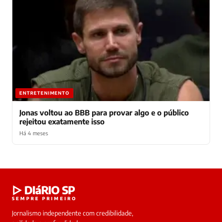
ENTRETENIMENTO
Jonas voltou ao BBB para provar algo e o público
rejeitou exatamente isso
Há 4 meses
Laura
▷ DIáRIO SP
online
SEMPRE PRIMEIRO
Jornalismo independente com credibilidade,
HOJE