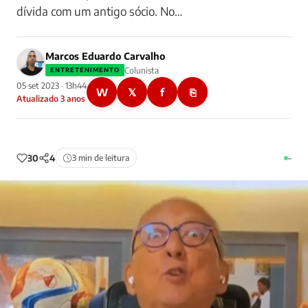
dívida com um antigo sócio. No…
Marcos Eduardo Carvalho
Colunista
ENTRETENIMENTO
05 set 2023 · 13h44
W
𝕏
f
⎘
Atualizado 3 anos
30
4
3 min de leitura
–