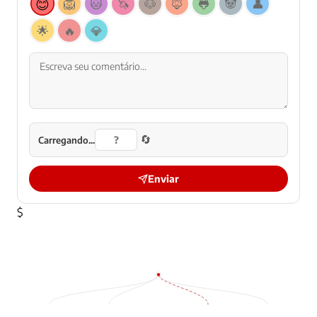
😊
🦁
🐱
🦄
🐶
🦊
🐸
🐼
👤
🌟
🔥
💎
🔄
Carregando...
Enviar
$