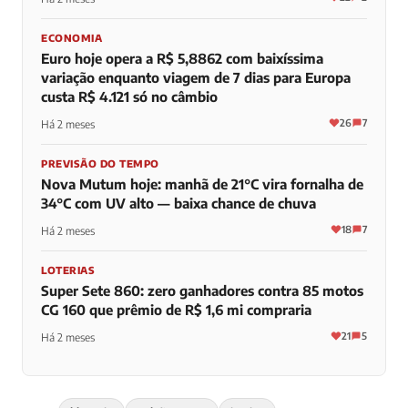
ECONOMIA
Euro hoje opera a R$ 5,8862 com baixíssima
variação enquanto viagem de 7 dias para Europa
custa R$ 4.121 só no câmbio
26
7
Há 2 meses
PREVISÃO DO TEMPO
Nova Mutum hoje: manhã de 21°C vira fornalha de
34°C com UV alto — baixa chance de chuva
18
7
Há 2 meses
LOTERIAS
Super Sete 860: zero ganhadores contra 85 motos
CG 160 que prêmio de R$ 1,6 mi compraria
21
5
Há 2 meses