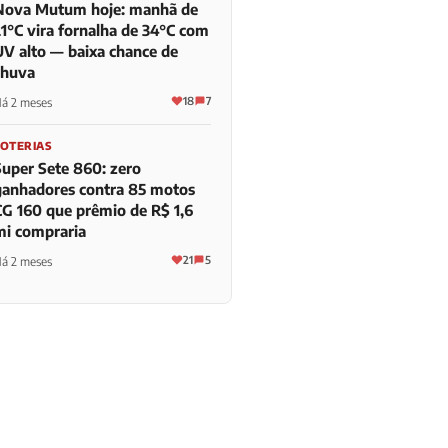
Nova Mutum hoje: manhã de
21°C vira fornalha de 34°C com
UV alto — baixa chance de
chuva
18
7
á 2 meses
LOTERIAS
Super Sete 860: zero
ganhadores contra 85 motos
CG 160 que prêmio de R$ 1,6
mi compraria
21
5
á 2 meses