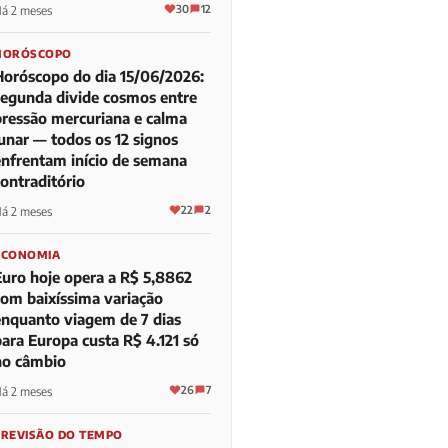
30
12
á 2 meses
HORÓSCOPO
Horóscopo do dia 15/06/2026:
segunda divide cosmos entre
pressão mercuriana e calma
lunar — todos os 12 signos
enfrentam início de semana
contraditório
22
2
á 2 meses
ECONOMIA
Euro hoje opera a R$ 5,8862
com baixíssima variação
enquanto viagem de 7 dias
para Europa custa R$ 4.121 só
no câmbio
26
7
á 2 meses
PREVISÃO DO TEMPO