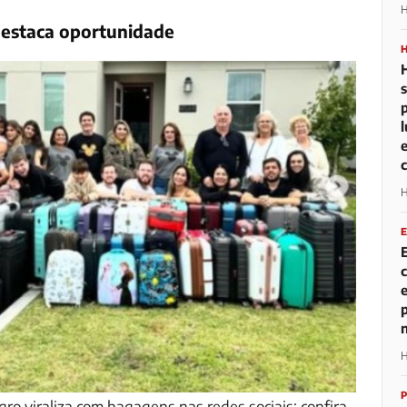
H
destaca oportunidade
H
H
gro viraliza com bagagens nas redes sociais; confira