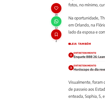
fotos, no mínimo, cur
26
Na oportunidade, Th
em Orlando, na Flóri
12
lado da esposa e co
2
LEIA TAMBÉM
ENTRETENIMENTO
2
Enquete BBB 26: Leandr
ENTRETENIMENTO
3
Horóscopo do dia reve
Visualmente, foram c
de passeio aos Estad
enteada, Sophia, 5, 