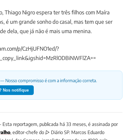
o, Thiago Nigro espera ter três filhos com Maíra
tas, é um grande sonho do casal, mas tem que ser
ade dela, que já não é mais uma menina.
ram.com/p/CzHjUFNO1ed/?
_copy_link&igshid=MzRlODBiNWFlZA==
— Nosso compromisso é com a informação correta.
 Nos notifique
Esta reportagem, publicada há 33 meses, é assinada por
valho
, editor-chefe do ▷ Diário SP.
Marcos Eduardo