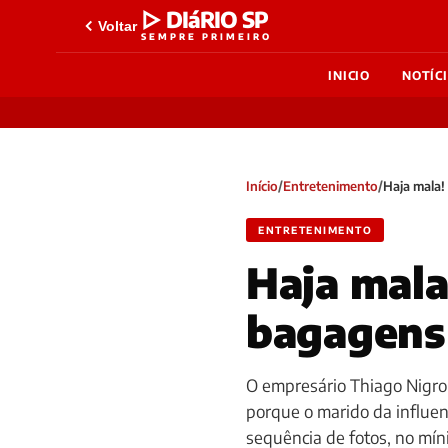
▷ DIáRIO SP
Voltar
SEMPRE PRIMEIRO
INICIO
NOTÍC
Início
/
Entretenimento
/
Haja mala!
ENTRETENIMENTO
Haja mala
bagagens 
O empresário Thiago Nigro, 
porque o marido da influen
sequência de fotos, no mí