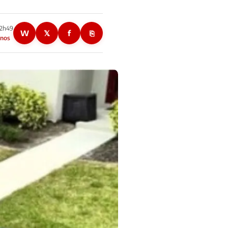
12h49
W
𝕏
f
⎘
anos