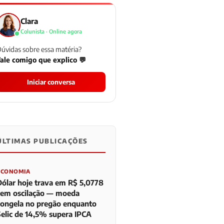
Clara
Colunista · Online agora
úvidas sobre essa matéria?
ale comigo que explico 💬
Iniciar conversa
ÚLTIMAS PUBLICAÇÕES
0
0
0
ECONOMIA
Dólar hoje trava em R$ 5,0778
sem oscilação — moeda
congela no pregão enquanto
Selic de 14,5% supera IPCA