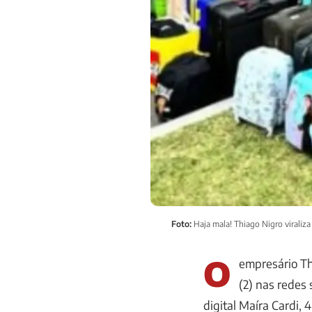
Foto:
Haja mala! Thiago Nigro viraliza
O
empresário Thi
(2) nas redes 
digital Maíra Cardi,