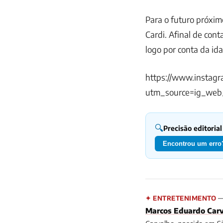
Para o futuro próxim
Cardi. Afinal de con
logo por conta da id
https://www.instag
utm_source=ig_web
🔍
Precisão editorial
Encontrou um erro?
— 
✦ ENTRETENIMENTO
Marcos Eduardo Car