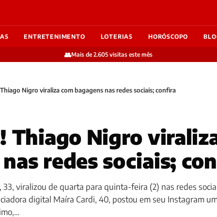
IAS
ENTRETENIMENTO
LOTERIAS
HORÓSCOPO
BLO
👥
Mais de 2.605 visitas este mês
 Thiago Nigro viraliza com bagagens nas redes sociais; confira
! Thiago Nigro viraliz
nas redes sociais; con
33, viralizou de quarta para quinta-feira (2) nas redes sociai
ciadora digital Maíra Cardi, 40, postou em seu Instagram u
nimo,…