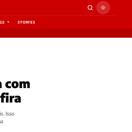
GS
STORYES
a com
fira
s. Isso
ma