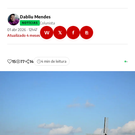
Dabliu Mendes
Colunista
NOTÍCIAS
01 abr 2026 · 12h47
W
𝕏
f
⎘
Atualizado 4 meses
15
77
14
4 min de leitura
–