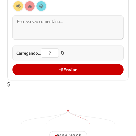
🌟
🔥
💎
🔄
Carregando...
Enviar
$
PARA VOCÊ