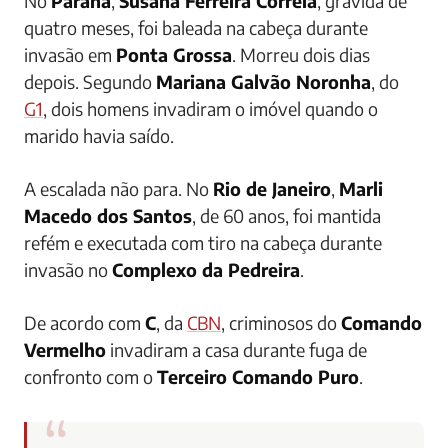
No
Paraná
,
Susana Ferreira Correia
, grávida de
quatro meses, foi baleada na cabeça durante
invasão em
Ponta Grossa
. Morreu dois dias
depois. Segundo
Mariana Galvão Noronha
, do
G1
, dois homens invadiram o imóvel quando o
marido havia saído.
A escalada não para. No
Rio de Janeiro
,
Marli
Macedo dos Santos
, de 60 anos, foi mantida
refém e executada com tiro na cabeça durante
invasão no
Complexo da Pedreira
.
De acordo com
C
, da
CBN
, criminosos do
Comando
Vermelho
invadiram a casa durante fuga de
confronto com o
Terceiro Comando Puro
.