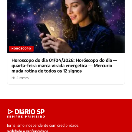
HORÓSCOPO
Horoscopo do dia 01/04/2026: Horóscopo do dia —
quarta-feira marca virada energetica — Mercurio
muda rotina de todos os 12 signos
Há 4 meses
Laura
▷ DIáRIO SP
online
SEMPRE PRIMEIRO
Jornalismo independente com credibilidade,
HOJE
agilidade e profundidade.