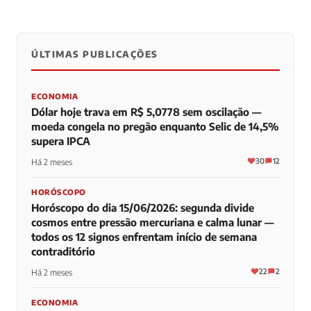
ÚLTIMAS PUBLICAÇÕES
0
0
0
ECONOMIA
Dólar hoje trava em R$ 5,0778 sem oscilação —
moeda congela no pregão enquanto Selic de 14,5%
supera IPCA
30
12
Há 2 meses
HORÓSCOPO
Horóscopo do dia 15/06/2026: segunda divide
cosmos entre pressão mercuriana e calma lunar —
todos os 12 signos enfrentam início de semana
contraditório
22
2
Há 2 meses
ECONOMIA