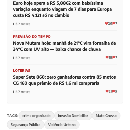
Euro hoje opera a R$ 5,8862 com baixíssima
variação enquanto viagem de 7 dias para Europa
custa R$ 4.121 só no câmbio
26
7
Há 2 meses
PREVISÃO DO TEMPO
Nova Mutum hoje: manhã de 21°C vira fornalha de
34°C com UV alto — baixa chance de chuva
18
7
Há 2 meses
LOTERIAS
Super Sete 860: zero ganhadores contra 85 motos
CG 160 que prêmio de R$ 1,6 mi compraria
21
5
Há 2 meses
TAGS:
crime organizado
Invasão Domiciliar
Mato Grosso
Segurança Pública
Violência Urbana