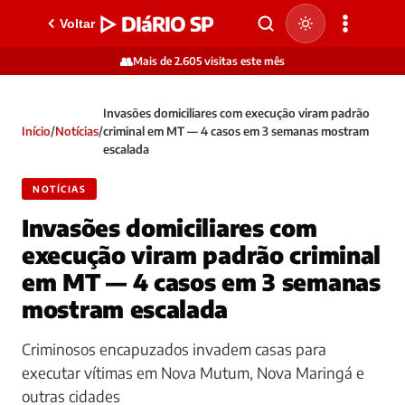
▷ DIáRIO SP
Voltar
👥
Mais de 2.605 visitas este mês
Invasões domiciliares com execução viram padrão
Início
/
Notícias
/
criminal em MT — 4 casos em 3 semanas mostram
escalada
NOTÍCIAS
Invasões domiciliares com
execução viram padrão criminal
em MT — 4 casos em 3 semanas
mostram escalada
Criminosos encapuzados invadem casas para
executar vítimas em Nova Mutum, Nova Maringá e
outras cidades