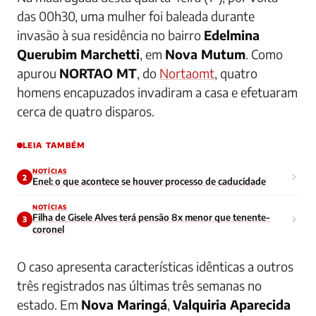
das 00h30, uma mulher foi baleada durante
invasão à sua residência no bairro
Edelmina
Querubim Marchetti
, em
Nova Mutum
. Como
apurou
NORTAO MT
, do
Nortaomt
, quatro
homens encapuzados invadiram a casa e efetuaram
cerca de quatro disparos.
LEIA TAMBÉM
NOTÍCIAS
2
Enel: o que acontece se houver processo de caducidade
NOTÍCIAS
Filha de Gisele Alves terá pensão 8x menor que tenente-
3
coronel
O caso apresenta características idênticas a outros
três registrados nas últimas três semanas no
estado. Em
Nova Maringá
,
Valquiria Aparecida