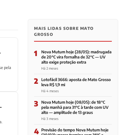
MAIS LIDAS SOBRE MATO
GROSSO
1
—
Nova Mutum hoje (28/05): madrugada
de 20°C vira fornalha de 32°C — UV
alto exige proteção extra
e pela
Há 2 meses
2
Lotofácil 3666: aposta de Mato Grosso
leva R$ 1,9 mi
Há 4 meses
3
Nova Mutum hoje (08/05): de 18°C
—
pela manhã para 31°C à tarde com UV
alto — amplitude de 13 graus
Há 3 meses
a.
4
Previsão do tempo Nova Mutum hoje