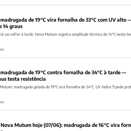
madrugada de 19°C vira fornalha de 33°C com UV alto 
e 14 graus
ã vai sofrer à tarde. Nova Mutum registra amplitude térmica de 14°C nesta te
ses
madrugada de 19°C contra fornalha de 34°C à tarde —
us testa resistência
Mutum: madrugada gelada de 19°C vira fornalha de 34°C. UV índice 9 pede pro
ses
 Nova Mutum hoje (07/06): madrugada de 16°C vira for