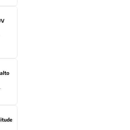
UV
e
alto
.
itude