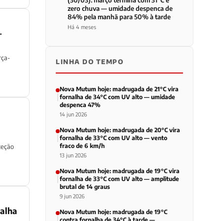
(30/03): março termina com 31°C e
zero chuva — umidade despenca de
84% pela manhã para 50% à tarde
Há 4 meses
—
rça-
LINHA DO TEMPO
Nova Mutum hoje: madrugada de 21°C vira
fornalha de 34°C com UV alto — umidade
despenca 47%
14 jun 2026
Nova Mutum hoje: madrugada de 20°C vira
fornalha de 33°C com UV alto — vento
fraco de 6 km/h
teção
13 jun 2026
Nova Mutum hoje: madrugada de 19°C vira
fornalha de 33°C com UV alto — amplitude
brutal de 14 graus
9 jun 2026
nalha
Nova Mutum hoje: madrugada de 19°C
contra fornalha de 34°C à tarde —