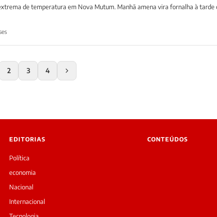
 extrema de temperatura em Nova Mutum. Manhã amena vira fornalha à tarde
ses
2
3
4
EDITORIAS
CONTEÚDOS
Política
economia
Nacional
Internacional
Tecnologia