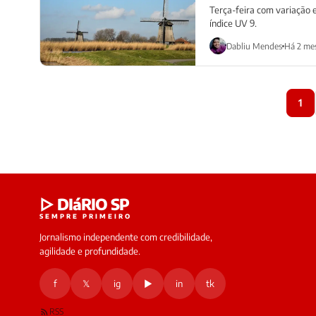
Terça-feira com variação
índice UV 9.
Dabliu Mendes
Há 2 me
1
▷ DIáRIO SP
SEMPRE PRIMEIRO
Jornalismo independente com credibilidade,
agilidade e profundidade.
f
𝕏
ig
▶
in
tk
RSS