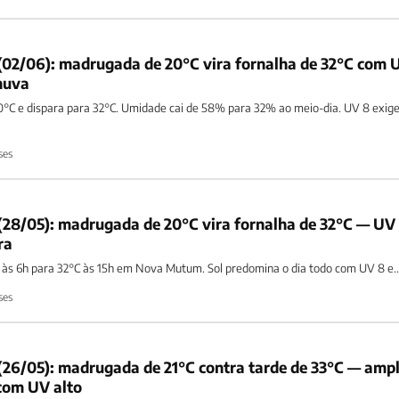
02/06): madrugada de 20°C vira fornalha de 32°C com 
huva
°C e dispara para 32°C. Umidade cai de 58% para 32% ao meio-dia. UV 8 exig
ses
28/05): madrugada de 20°C vira fornalha de 32°C — UV 
ra
às 6h para 32°C às 15h em Nova Mutum. Sol predomina o dia todo com UV 8 e..
ses
26/05): madrugada de 21°C contra tarde de 33°C — ampl
 com UV alto