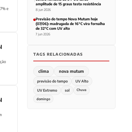
amplitude de 15 graus testa resistência
27% e
8 jun 2026
Previsão do tempo Nova Mutum hoje
(07/06): madrugada de 16°C vira fornalha
de 32°C com UV alto
7 jun 2026
l
TAGS RELACIONADAS
eção
clima
nova mutum
previsão do tempo
UV Alto
Chuva
UV Extremo
sol
l
domingo
em