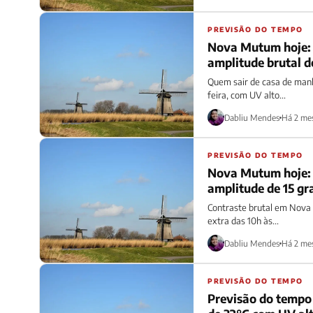
PREVISÃO DO TEMPO
Nova Mutum hoje: 
amplitude brutal d
Quem sair de casa de manh
feira, com UV alto...
Dabliu Mendes
Há 2 me
PREVISÃO DO TEMPO
Nova Mutum hoje: 
amplitude de 15 gra
Contraste brutal em Nova 
extra das 10h às...
Dabliu Mendes
Há 2 me
PREVISÃO DO TEMPO
Previsão do tempo