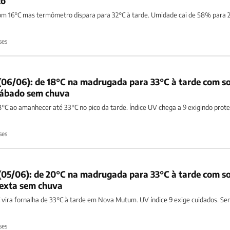
to
16°C mas termômetro dispara para 32°C à tarde. Umidade cai de 58% para 
ses
06/06): de 18°C na madrugada para 33°C à tarde com so
 sábado sem chuva
C ao amanhecer até 33°C no pico da tarde. Índice UV chega a 9 exigindo prot
ses
05/06): de 20°C na madrugada para 33°C à tarde com so
sexta sem chuva
vira fornalha de 33°C à tarde em Nova Mutum. UV índice 9 exige cuidados. S
ses