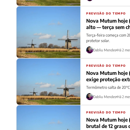
PREVISÃO DO TEMPO
Nova Mutum hoje (
alto — terça sem c
Terça-feira começa com 20
protetor solar.
Dabliu Mendes
Há 2 me
PREVISÃO DO TEMPO
Nova Mutum hoje (
exige proteção ext
Termômetro salta de 20°C 
Dabliu Mendes
Há 2 me
PREVISÃO DO TEMPO
Nova Mutum hoje (
brutal de 12 graus