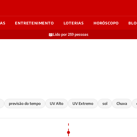
IAS
ENTRETENIMENTO
LOTERIAS
HORÓSCOPO
BLO
📖
Lido por 259 pessoas
previsão do tempo
UV Alto
UV Extremo
sol
Chuva