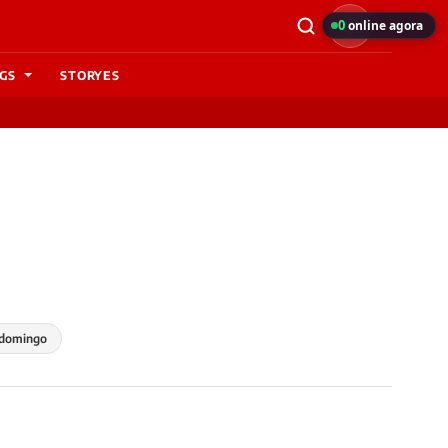
0
online agora
GS
STORYES
domingo