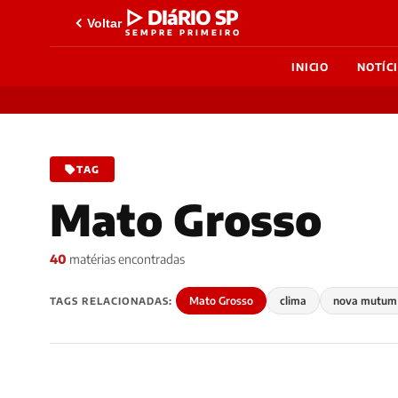
▷ DIáRIO SP
Voltar
SEMPRE PRIMEIRO
INICIO
NOTÍC
TAG
Mato Grosso
40
matérias encontradas
Mato Grosso
clima
nova mutum
TAGS RELACIONADAS: