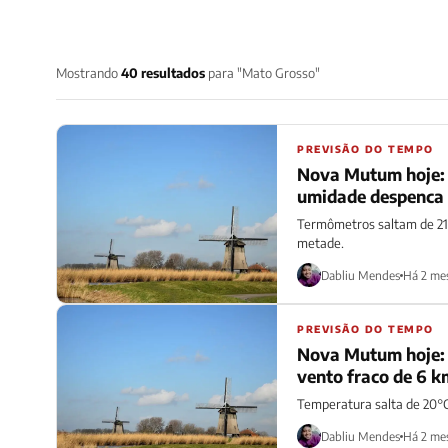
Mostrando
40 resultados
para "Mato Grosso"
PREVISÃO DO TEMPO
Nova Mutum hoje: 
umidade despenca
Termômetros saltam de 21
metade.
Dabliu Mendes
Há 2 me
PREVISÃO DO TEMPO
Nova Mutum hoje: 
vento fraco de 6 k
Temperatura salta de 20°C
Dabliu Mendes
Há 2 me