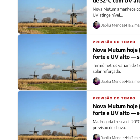
de 32°C com UV al
Nova Mutum amanhece com 
UV atinge nível...
Dabliu Mendes
Há 2 me
PREVISÃO DO TEMPO
Nova Mutum hoje (
forte e UV alto —
Termômetros variam de 18°
solar reforçada.
Dabliu Mendes
Há 2 me
PREVISÃO DO TEMPO
Nova Mutum hoje (
forte e UV alto — 
Madrugada fresca de 20°C 
previsão de chuva.
Dabliu Mendes
Há 2 me