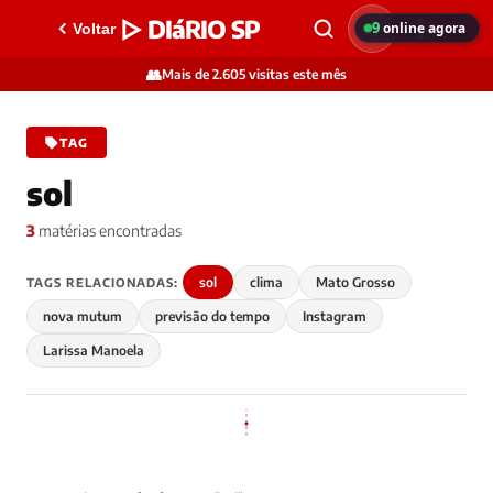
▷ DIáRIO SP
9
online agora
Voltar
👥
Mais de 2.605 visitas este mês
TAG
sol
3
matérias encontradas
sol
clima
Mato Grosso
TAGS RELACIONADAS:
nova mutum
previsão do tempo
Instagram
Larissa Manoela