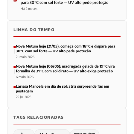
para 30°C com sol forte — UV alto pede proteção
Há 2 meses
LINHA DO TEMPO
Nova Mutum hoje (21/05): começa com 18°C e dispara para
30°C com sol forte — UV alto pede proteção
21 maio 2026
Nova Mutum hoje (06/05): madrugada gelada de 19°C vira
fornalha de 31°C com sol direto — UV alto exige proteção
6 maio 2026
Larissa Manoela em dia de sol; atriz surpreende fãs em
postagem
25 jul 2023
TAGS RELACIONADAS
nova mutum