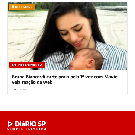
⏳ RELEMBRE
ENTRETENIMENTO
Bruna Biancardi curte praia pela 1ª vez com Mavie;
veja reação da web
Há 3 anos
Laura
▷ DIáRIO SP
online
SEMPRE PRIMEIRO