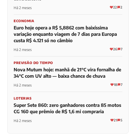
22
2
Há 2 meses
ECONOMIA
Euro hoje opera a R$ 5,8862 com baixíssima
variação enquanto viagem de 7 dias para Europa
custa R$ 4.121 só no câmbio
26
7
Há 2 meses
PREVISÃO DO TEMPO
Nova Mutum hoje: manhã de 21°C vira fornalha de
34°C com UV alto — baixa chance de chuva
18
7
Há 2 meses
LOTERIAS
Super Sete 860: zero ganhadores contra 85 motos
CG 160 que prêmio de R$ 1,6 mi compraria
21
5
Há 2 meses