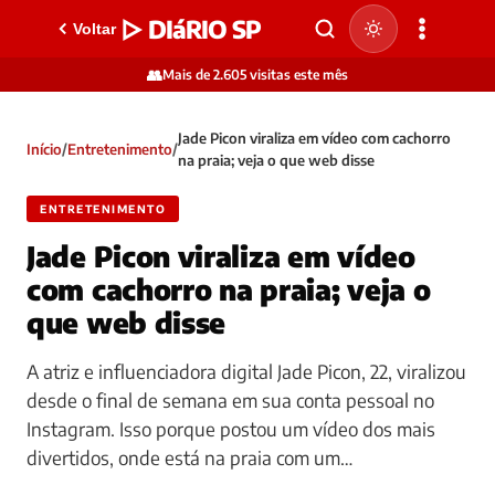
▷ DIáRIO SP
Voltar
👥
Mais de 2.605 visitas este mês
Jade Picon viraliza em vídeo com cachorro
Início
/
Entretenimento
/
na praia; veja o que web disse
ENTRETENIMENTO
Jade Picon viraliza em vídeo
com cachorro na praia; veja o
que web disse
A atriz e influenciadora digital Jade Picon, 22, viralizou
desde o final de semana em sua conta pessoal no
Instagram. Isso porque postou um vídeo dos mais
divertidos, onde está na praia com um…