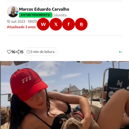
Marcos Eduardo Carvalho
Colunista
ENTRETENIMENTO
10 out 2023 · 13h09
W
𝕏
f
⎘
Atualizado 3 anos
16
15
3 min de leitura
–