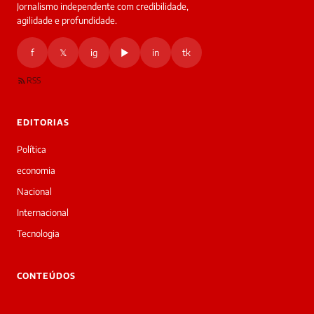
Jornalismo independente com credibilidade,
HOJE
agilidade e profundidade.
🔒 As
nsagens
f
𝕏
ig
▶
in
tk
desta
onversa
são
RSS
rivadas
tre você
 Laura.
EDITORIAS
Laura
Oi!
Política
👋
economia
Bom
dia!
Nacional
Sou
Internacional
a
Laura,
Tecnologia
daqui
do
▷
CONTEÚDOS
Diário
SP.