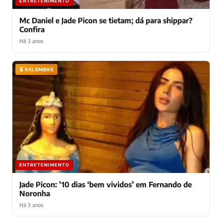
ENTRETENIMENTO
Mc Daniel e Jade Picon se tietam; dá para shippar?
Confira
Há 3 anos
⏳ RELEMBRE
ENTRETENIMENTO
Jade Picon: ’10 dias ‘bem vividos’ em Fernando de
Noronha
Há 3 anos