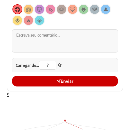
😊
🦁
🐱
🦄
🐶
🦊
🐸
🐼
👤
🌟
🔥
💎
🔄
Carregando...
Enviar
$