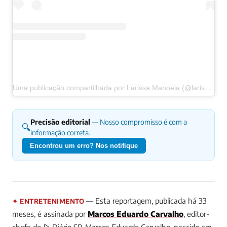
Uma publicação compartilhada por Larissa Manoela (@larissamanoela)
Precisão editorial
— Nosso compromisso é com a
🔍
informação correta.
Encontrou um erro? Nos notifique
— Esta reportagem, publicada há 33
✦ ENTRETENIMENTO
meses, é assinada por
Marcos Eduardo Carvalho
, editor-
chefe do ▷ Diário SP.
Marcos Eduardo Carvalho, nascido em