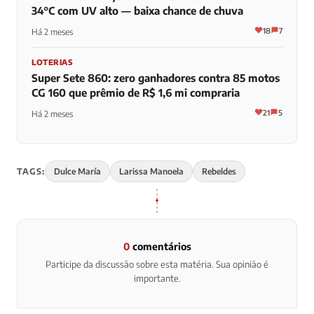
34°C com UV alto — baixa chance de chuva
18
7
Há 2 meses
LOTERIAS
Super Sete 860: zero ganhadores contra 85 motos
CG 160 que prêmio de R$ 1,6 mi compraria
21
5
Há 2 meses
TAGS:
Dulce María
Larissa Manoela
Rebeldes
0
comentários
Participe da discussão sobre esta matéria. Sua opinião é
importante.