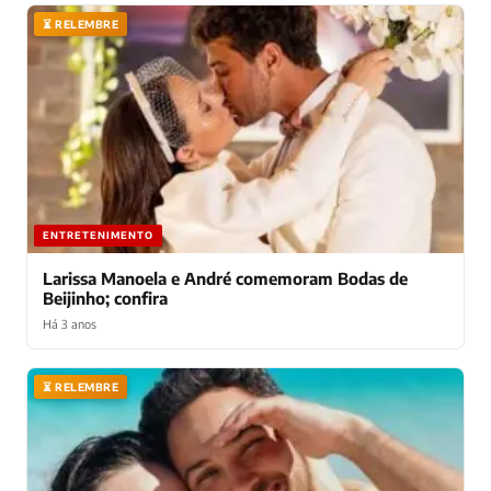
⏳ RELEMBRE
ENTRETENIMENTO
Larissa Manoela e André comemoram Bodas de
Beijinho; confira
Há 3 anos
⏳ RELEMBRE