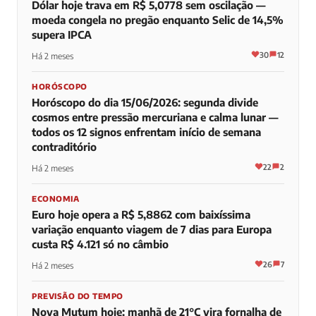
Dólar hoje trava em R$ 5,0778 sem oscilação —
moeda congela no pregão enquanto Selic de 14,5%
supera IPCA
30
12
Há 2 meses
HORÓSCOPO
Horóscopo do dia 15/06/2026: segunda divide
cosmos entre pressão mercuriana e calma lunar —
todos os 12 signos enfrentam início de semana
contraditório
22
2
Há 2 meses
ECONOMIA
Euro hoje opera a R$ 5,8862 com baixíssima
variação enquanto viagem de 7 dias para Europa
custa R$ 4.121 só no câmbio
26
7
Há 2 meses
PREVISÃO DO TEMPO
Nova Mutum hoje: manhã de 21°C vira fornalha de