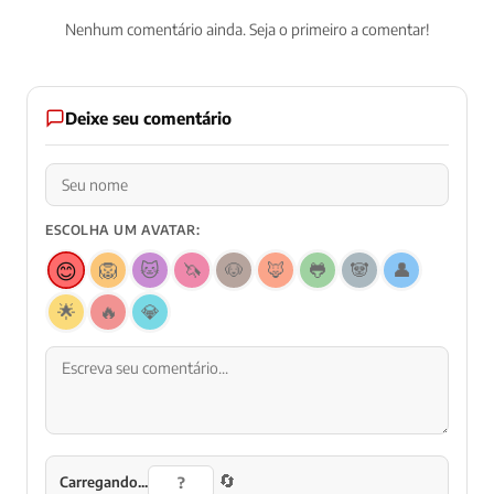
Nenhum comentário ainda. Seja o primeiro a comentar!
Deixe seu comentário
ESCOLHA UM AVATAR:
😊
🦁
🐱
🦄
🐶
🦊
🐸
🐼
👤
🌟
🔥
💎
🔄
Carregando...