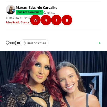
Marcos Eduardo Carvalho
Colunista
ENTRETENIMENTO
10 nov 2023 · 14h14
W
𝕏
f
⎘
Atualizado 3 anos
10
10
3 min de leitura
–