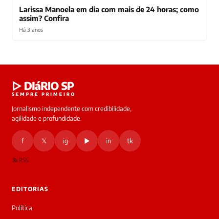
Larissa Manoela em dia com mais de 24 horas; como
assim? Confira
Há 3 anos
Laura
▷ DIáRIO SP
online
SEMPRE PRIMEIRO
Jornalismo independente com credibilidade,
HOJE
agilidade e profundidade.
🔒 As
nsagens
f
𝕏
ig
▶
in
tk
desta
onversa
são
RSS
rivadas
tre você
 Laura.
EDITORIAS
Laura
Oi!
Política
👋