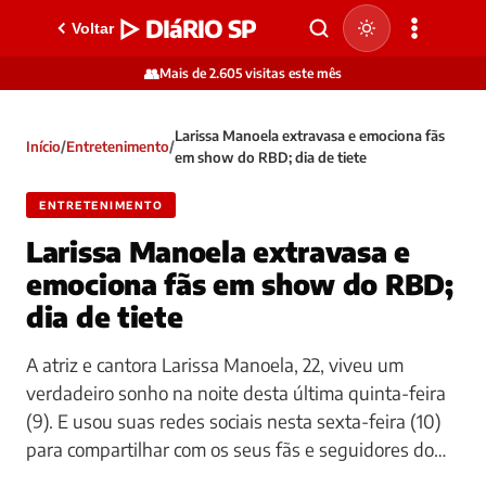
▷ DIáRIO SP
Voltar
👥
Mais de 2.605 visitas este mês
Larissa Manoela extravasa e emociona fãs
Início
/
Entretenimento
/
em show do RBD; dia de tiete
ENTRETENIMENTO
Larissa Manoela extravasa e
emociona fãs em show do RBD;
dia de tiete
A atriz e cantora Larissa Manoela, 22, viveu um
verdadeiro sonho na noite desta última quinta-feira
(9). E usou suas redes sociais nesta sexta-feira (10)
para compartilhar com os seus fãs e seguidores do…