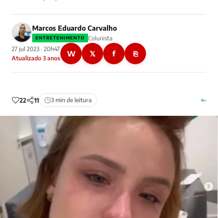
Marcos Eduardo Carvalho
Colunista
ENTRETENIMENTO
27 jul 2023 · 20h47
W
𝕏
f
⎘
Atualizado 3 anos
22
11
3 min de leitura
–