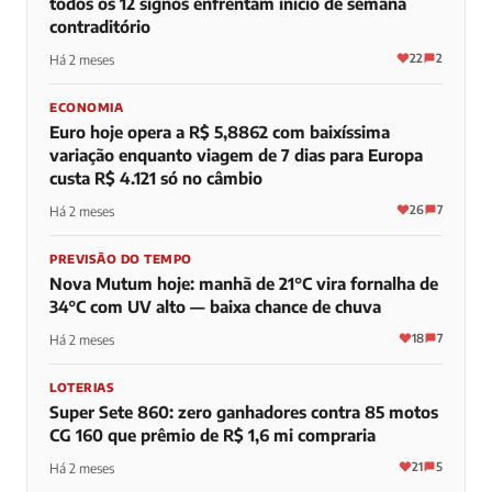
todos os 12 signos enfrentam início de semana
contraditório
22
2
Há 2 meses
ECONOMIA
Euro hoje opera a R$ 5,8862 com baixíssima
variação enquanto viagem de 7 dias para Europa
custa R$ 4.121 só no câmbio
26
7
Há 2 meses
PREVISÃO DO TEMPO
Nova Mutum hoje: manhã de 21°C vira fornalha de
34°C com UV alto — baixa chance de chuva
18
7
Há 2 meses
LOTERIAS
Super Sete 860: zero ganhadores contra 85 motos
CG 160 que prêmio de R$ 1,6 mi compraria
21
5
Há 2 meses