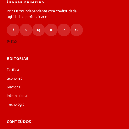
SEMPRE PRIMEIRO
Jornalismo independente com credibilidade,
HOJE
agilidade e profundidade.
🔒 As
nsagens
f
𝕏
ig
▶
in
tk
desta
onversa
são
RSS
rivadas
tre você
 Laura.
EDITORIAS
Laura
Oi!
Política
👋
economia
Bom
dia!
Nacional
Sou
Internacional
a
Laura,
Tecnologia
daqui
do
▷
CONTEÚDOS
Diário