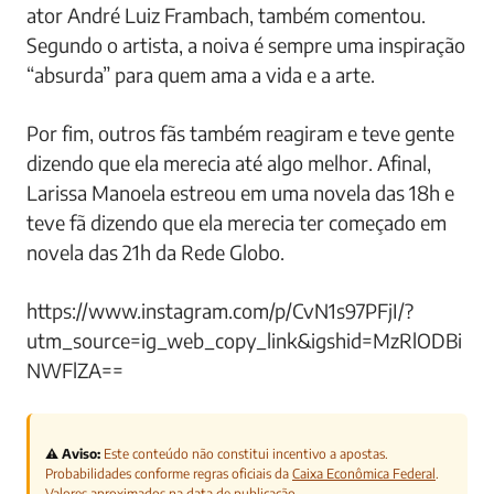
ator André Luiz Frambach, também comentou.
Segundo o artista, a noiva é sempre uma inspiração
“absurda” para quem ama a vida e a arte.
Por fim, outros fãs também reagiram e teve gente
dizendo que ela merecia até algo melhor. Afinal,
Larissa Manoela estreou em uma novela das 18h e
teve fã dizendo que ela merecia ter começado em
novela das 21h da Rede Globo.
https://www.instagram.com/p/CvN1s97PFjI/?
utm_source=ig_web_copy_link&igshid=MzRlODBi
NWFlZA==
⚠️ Aviso:
Este conteúdo não constitui incentivo a apostas.
Probabilidades conforme regras oficiais da
Caixa Econômica Federal
.
Valores aproximados na data de publicação.