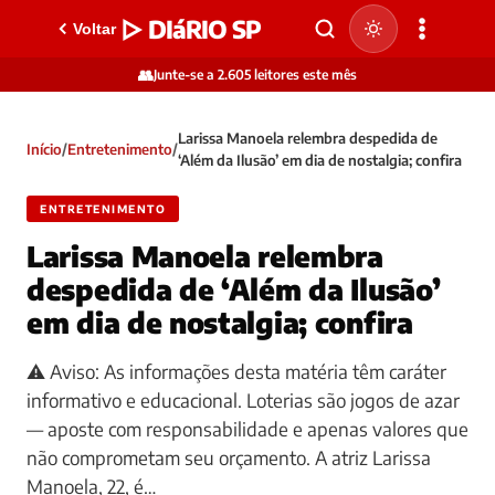
▷ DIáRIO SP
Voltar
👥
Junte-se a 2.605 leitores este mês
Larissa Manoela relembra despedida de
Início
/
Entretenimento
/
‘Além da Ilusão’ em dia de nostalgia; confira
ENTRETENIMENTO
Larissa Manoela relembra
despedida de ‘Além da Ilusão’
em dia de nostalgia; confira
⚠️ Aviso: As informações desta matéria têm caráter
informativo e educacional. Loterias são jogos de azar
— aposte com responsabilidade e apenas valores que
não comprometam seu orçamento. A atriz Larissa
Manoela, 22, é…