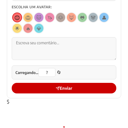
ESCOLHA UM AVATAR:
😊
🦁
🐱
🦄
🐶
🦊
🐸
🐼
👤
🌟
🔥
💎
🔄
Carregando...
Enviar
$