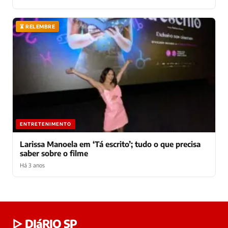
⏳ RELEMBRE
ENTRETENIMENTO
Larissa Manoela em ‘Tá escrito’; tudo o que precisa
saber sobre o filme
Há 3 anos
Laura
▷ DIáRIO SP
online