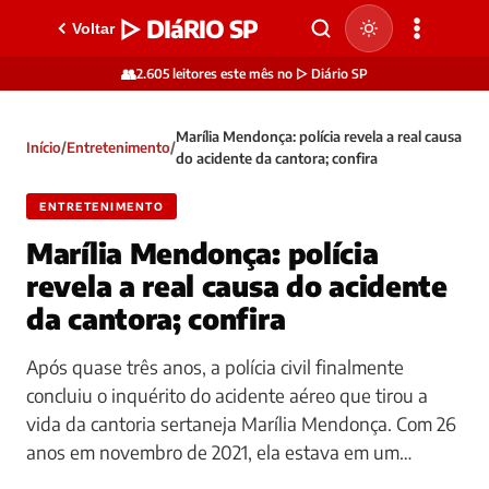
▷ DIáRIO SP
Voltar
👥
2.605 leitores este mês no ▷ Diário SP
Marília Mendonça: polícia revela a real causa
Início
/
Entretenimento
/
do acidente da cantora; confira
ENTRETENIMENTO
Marília Mendonça: polícia
revela a real causa do acidente
da cantora; confira
Após quase três anos, a polícia civil finalmente
concluiu o inquérito do acidente aéreo que tirou a
vida da cantoria sertaneja Marília Mendonça. Com 26
anos em novembro de 2021, ela estava em um…