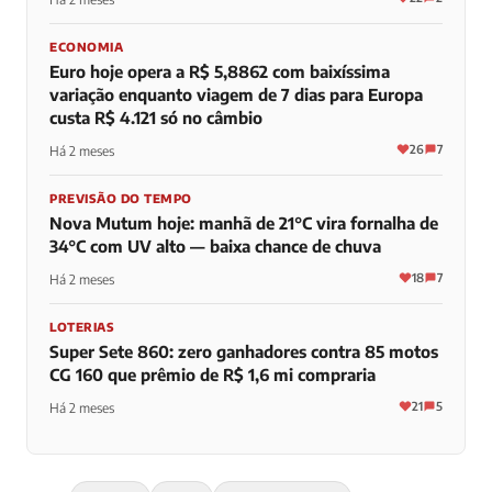
ECONOMIA
Euro hoje opera a R$ 5,8862 com baixíssima
variação enquanto viagem de 7 dias para Europa
custa R$ 4.121 só no câmbio
26
7
Há 2 meses
PREVISÃO DO TEMPO
Nova Mutum hoje: manhã de 21°C vira fornalha de
34°C com UV alto — baixa chance de chuva
18
7
Há 2 meses
LOTERIAS
Super Sete 860: zero ganhadores contra 85 motos
CG 160 que prêmio de R$ 1,6 mi compraria
21
5
Há 2 meses