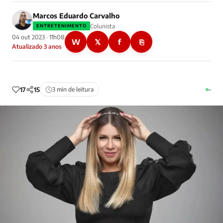
Marcos Eduardo Carvalho
Colunista
ENTRETENIMENTO
04 out 2023 · 11h08
W
𝕏
f
⎘
Atualizado 3 anos
17
15
3 min de leitura
–