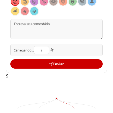
😊
🦁
🐱
🦄
🐶
🦊
🐸
🐼
👤
🌟
🔥
💎
🔄
Carregando...
Enviar
$