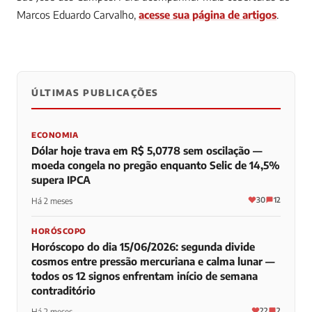
Marcos Eduardo Carvalho,
acesse sua página de artigos
.
ÚLTIMAS PUBLICAÇÕES
0
0
0
ECONOMIA
Dólar hoje trava em R$ 5,0778 sem oscilação —
moeda congela no pregão enquanto Selic de 14,5%
supera IPCA
30
12
Há 2 meses
HORÓSCOPO
Horóscopo do dia 15/06/2026: segunda divide
cosmos entre pressão mercuriana e calma lunar —
todos os 12 signos enfrentam início de semana
contraditório
22
2
Há 2 meses