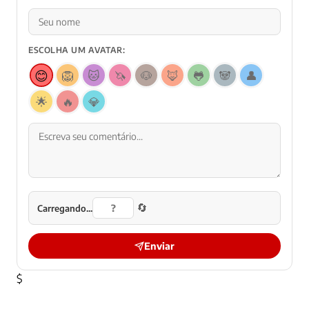
ESCOLHA UM AVATAR:
😊
🦁
🐱
🦄
🐶
🦊
🐸
🐼
👤
🌟
🔥
💎
🔄
Carregando...
Enviar
$