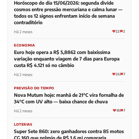
Horóscopo do dia 15/06/2026: segunda divide
cosmos entre pressão mercuriana e calma lunar —
todos os 12 signos enfrentam início de semana
contraditório
22
2
Há 2 meses
ECONOMIA
Euro hoje opera a R$ 5,8862 com baixíssima
variação enquanto viagem de 7 dias para Europa
custa R$ 4.121 só no câmbio
26
7
Há 2 meses
PREVISÃO DO TEMPO
Nova Mutum hoje: manhã de 21°C vira fornalha de
34°C com UV alto — baixa chance de chuva
18
7
Há 2 meses
LOTERIAS
Super Sete 860: zero ganhadores contra 85 motos
CG 160 que prêmio de R$ 1,6 mi compraria