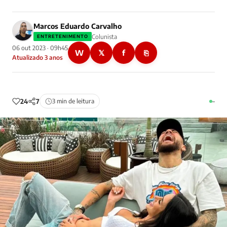
Marcos Eduardo Carvalho
Colunista
ENTRETENIMENTO
06 out 2023 · 09h45
W
𝕏
f
⎘
Atualizado 3 anos
24
7
3 min de leitura
–