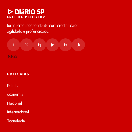
Laura
▷ DIáRIO SP
online
SEMPRE PRIMEIRO
Jornalismo independente com credibilidade,
HOJE
agilidade e profundidade.
🔒 As
nsagens
f
𝕏
ig
▶
in
tk
desta
onversa
são
RSS
rivadas
tre você
 Laura.
EDITORIAS
Laura
Oi!
Política
👋
economia
Bom
dia!
Nacional
Sou
Internacional
a
Laura,
Tecnologia
daqui