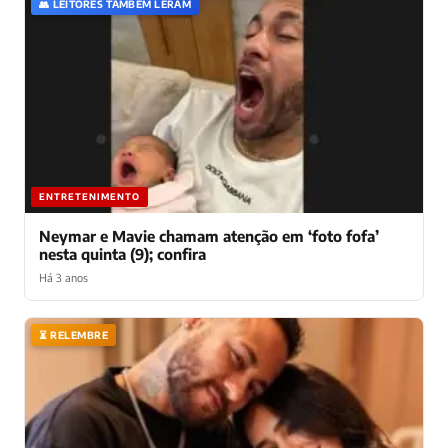
👥 LEITORES TAMBÉM LERAM
ENTRETENIMENTO
Neymar e Mavie chamam atenção em ‘foto fofa’
nesta quinta (9); confira
Há 3 anos
⏳ RELEMBRE