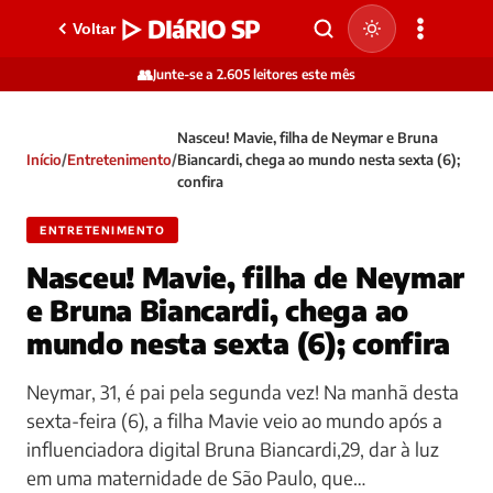
▷ DIáRIO SP
Voltar
👥
Junte-se a 2.605 leitores este mês
Nasceu! Mavie, filha de Neymar e Bruna
Início
/
Entretenimento
/
Biancardi, chega ao mundo nesta sexta (6);
confira
ENTRETENIMENTO
Nasceu! Mavie, filha de Neymar
e Bruna Biancardi, chega ao
mundo nesta sexta (6); confira
Neymar, 31, é pai pela segunda vez! Na manhã desta
sexta-feira (6), a filha Mavie veio ao mundo após a
influenciadora digital Bruna Biancardi,29, dar à luz
em uma maternidade de São Paulo, que…