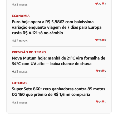
22
2
Há 2 meses
ECONOMIA
Euro hoje opera a R$ 5,8862 com baixíssima
variação enquanto viagem de 7 dias para Europa
custa R$ 4.121 só no câmbio
26
7
Há 2 meses
PREVISÃO DO TEMPO
Nova Mutum hoje: manhã de 21°C vira fornalha de
34°C com UV alto — baixa chance de chuva
18
7
Há 2 meses
LOTERIAS
Super Sete 860: zero ganhadores contra 85 motos
CG 160 que prêmio de R$ 1,6 mi compraria
21
5
Há 2 meses