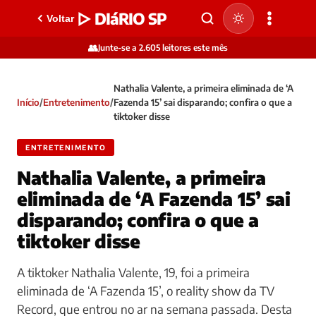
▷ DIáRIO SP
Voltar
👥
Junte-se a 2.605 leitores este mês
Nathalia Valente, a primeira eliminada de ‘A
Início
/
Entretenimento
/
Fazenda 15’ sai disparando; confira o que a
tiktoker disse
ENTRETENIMENTO
Nathalia Valente, a primeira
eliminada de ‘A Fazenda 15’ sai
disparando; confira o que a
tiktoker disse
A tiktoker Nathalia Valente, 19, foi a primeira
eliminada de ‘A Fazenda 15’, o reality show da TV
Record, que entrou no ar na semana passada. Desta