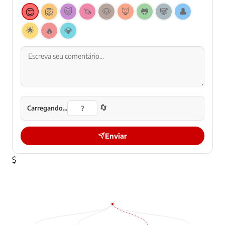
😊
🦁
🐱
🦄
🐶
🦊
🐸
🐼
👤
🌟
🔥
💎
🔄
Carregando...
Enviar
$