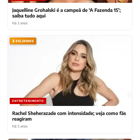
Jaquelline Grohalski é a campeã de ‘A Fazenda 15’;
saiba tudo aqui
Há 3 anos
⏳ RELEMBRE
ENTRETENIMENTO
Rachel Sheherazade com intensidade; veja como fãs
reagiram
Há 3 anos