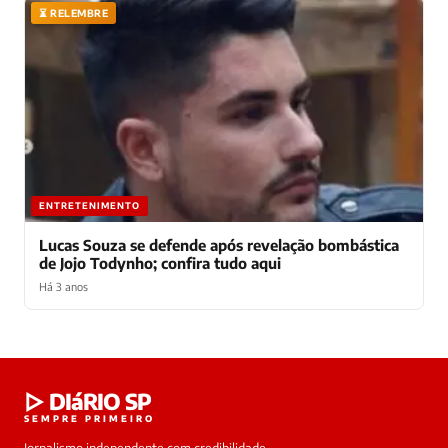
⏳ RELEMBRE
ENTRETENIMENTO
Lucas Souza se defende após revelação bombástica
de Jojo Todynho; confira tudo aqui
Há 3 anos
Laura
▷ DIáRIO SP
online
SEMPRE PRIMEIRO
Jornalismo independente com credibilidade,