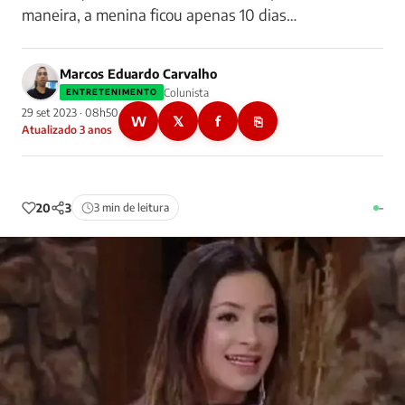
maneira, a menina ficou apenas 10 dias…
Marcos Eduardo Carvalho
Colunista
ENTRETENIMENTO
29 set 2023 · 08h50
W
𝕏
f
⎘
Atualizado 3 anos
20
3
3 min de leitura
–