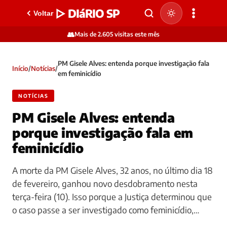
▷ DIáRIO SP
Voltar
👥
Mais de 2.605 visitas este mês
PM Gisele Alves: entenda porque investigação fala
Início
/
Notícias
/
em feminicídio
NOTÍCIAS
PM Gisele Alves: entenda
porque investigação fala em
feminicídio
A morte da PM Gisele Alves, 32 anos, no último dia 18
de fevereiro, ganhou novo desdobramento nesta
terça-feira (10). Isso porque a Justiça determinou que
o caso passe a ser investigado como feminicídio,…