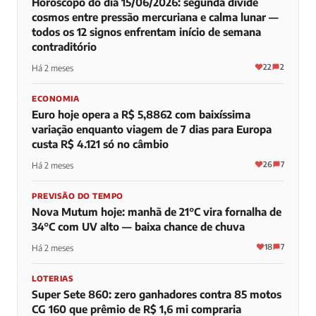
Horóscopo do dia 15/06/2026: segunda divide
cosmos entre pressão mercuriana e calma lunar —
todos os 12 signos enfrentam início de semana
contraditório
22
2
Há 2 meses
ECONOMIA
Euro hoje opera a R$ 5,8862 com baixíssima
variação enquanto viagem de 7 dias para Europa
custa R$ 4.121 só no câmbio
26
7
Há 2 meses
PREVISÃO DO TEMPO
Nova Mutum hoje: manhã de 21°C vira fornalha de
34°C com UV alto — baixa chance de chuva
18
7
Há 2 meses
LOTERIAS
Super Sete 860: zero ganhadores contra 85 motos
CG 160 que prêmio de R$ 1,6 mi compraria