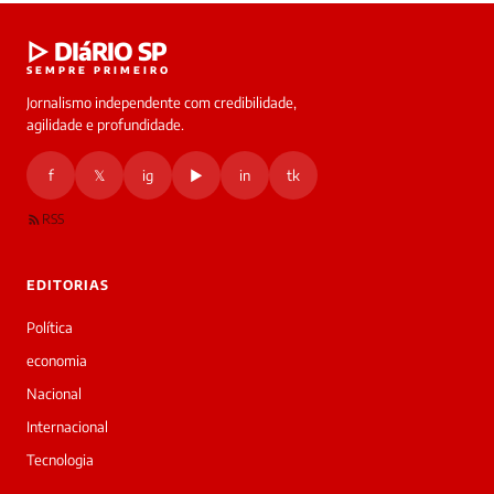
Laura
▷ DIáRIO SP
online
SEMPRE PRIMEIRO
Jornalismo independente com credibilidade,
HOJE
agilidade e profundidade.
🔒 As
nsagens
f
𝕏
ig
▶
in
tk
desta
onversa
são
RSS
rivadas
tre você
 Laura.
EDITORIAS
Laura
Oi!
Política
👋
economia
Bom
dia!
Nacional
Sou
Internacional
a
Laura,
Tecnologia
daqui