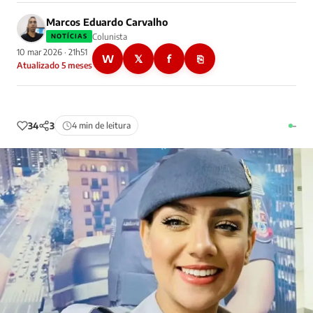
Marcos Eduardo Carvalho
Colunista
NOTÍCIAS
10 mar 2026 · 21h51
W
𝕏
f
⎘
Atualizado 5 meses
34
3
4 min de leitura
–