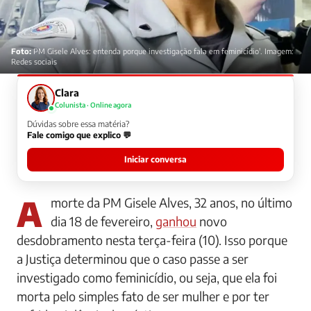
Foto:
PM Gisele Alves: entenda porque investigação fala em feminicídio'. Imagem:
Redes sociais
Clara
Colunista · Online agora
Dúvidas sobre essa matéria?
Fale comigo que explico 💬
Iniciar conversa
A morte da PM Gisele Alves, 32 anos, no último
dia 18 de fevereiro,
ganhou
novo
desdobramento nesta terça-feira (10). Isso porque
a Justiça determinou que o caso passe a ser
investigado como feminicídio, ou seja, que ela foi
morta pelo simples fato de ser mulher e por ter