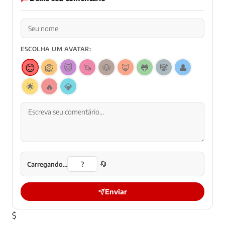
ESCOLHA UM AVATAR:
😊
🦁
🐱
🦄
🐶
🦊
🐸
🐼
👤
🌟
🔥
💎
🔄
Carregando...
Enviar
$