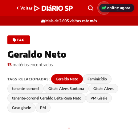
▷ DIáRIO SP
6
online agora
Voltar
👥
Mais de 2.605 visitas este mês
TAG
Geraldo Neto
13
matérias encontradas
Geraldo Neto
Feminicídio
TAGS RELACIONADAS:
tenente-coronel
Gisele Alves Santana
Gisele Alves
tenente-coronel Geraldo Leite Rosa Neto
PM Gisele
Caso gisele
PM