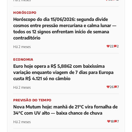
HORÓSCOPO
Horóscopo do dia 15/06/2026: segunda divide
cosmos entre pressão mercuriana e calma lunar —
todos os 12 signos enfrentam início de semana
contraditório
22
2
Há 2 meses
ECONOMIA
Euro hoje opera a R$ 5,8862 com baixíssima
variação enquanto viagem de 7 dias para Europa
custa R$ 4.121 só no câmbio
26
7
Há 2 meses
PREVISÃO DO TEMPO
Nova Mutum hoje: manhã de 21°C vira fornalha de
34°C com UV alto — baixa chance de chuva
18
7
Há 2 meses