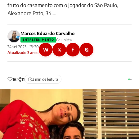
fruto do casamento com o jogador do São Paulo,
Alexandre Pato, 34.…
Marcos Eduardo Carvalho
Colunista
ENTRETENIMENTO
24 set 2023 · 12h20
W
𝕏
f
⎘
Atualizado 3 anos
16
11
3 min de leitura
–