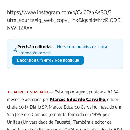
https://www.instagram.com/p/CxlCFz4As8O/?
utm_source=ig_web_copy_link&igshid=MzRlODBi
NWFlZA==
Precisão editorial
— Nosso compromisso é com a
🔍
informação correta.
Encontrou um erro? Nos notifique
— Esta reportagem, publicada há 34
✦ ENTRETENIMENTO
meses, é assinada por
Marcos Eduardo Carvalho
, editor-
chefe do ▷ Diário SP.
Marcos Eduardo Carvalho, nascido em
São José dos Campos, jornalista formado em 1999 pela
Unitau (Universidade de Taubaté). Também é editor de
Esportes e de Cultra no jornal OVALE, onde atua desde 2010.