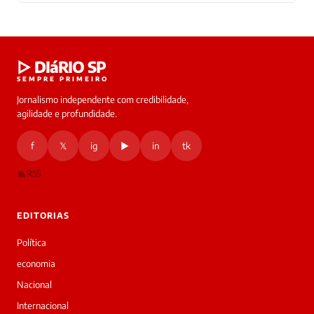
Laura
▷ DIáRIO SP
online
SEMPRE PRIMEIRO
Jornalismo independente com credibilidade,
HOJE
agilidade e profundidade.
🔒 As
nsagens
f
𝕏
ig
▶
in
tk
desta
onversa
são
RSS
rivadas
tre você
 Laura.
EDITORIAS
Laura
Oi!
Política
👋
economia
Boa
tarde!
Nacional
Sou
Internacional
a