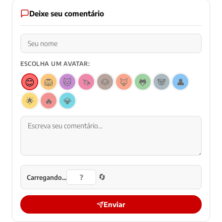
Deixe seu comentário
ESCOLHA UM AVATAR:
😊
🦁
🐱
🦄
🐶
🦊
🐸
🐼
👤
🌟
🔥
💎
🔄
Carregando...
Enviar