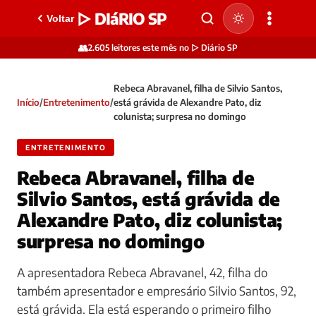
▷ DIáRIO SP
Voltar
👥
2.605 leitores este mês no ▷ Diário SP
Rebeca Abravanel, filha de Silvio Santos,
Início
/
Entretenimento
/
está grávida de Alexandre Pato, diz
colunista; surpresa no domingo
ENTRETENIMENTO
Rebeca Abravanel, filha de
Silvio Santos, está grávida de
Alexandre Pato, diz colunista;
surpresa no domingo
A apresentadora Rebeca Abravanel, 42, filha do
também apresentador e empresário Silvio Santos, 92,
está grávida. Ela está esperando o primeiro filho