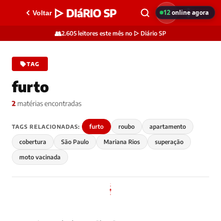
▷ DIáRIO SP
12
online agora
Voltar
👥
2.605 leitores este mês no ▷ Diário SP
TAG
furto
2
matérias encontradas
furto
roubo
apartamento
TAGS RELACIONADAS:
cobertura
São Paulo
Mariana Rios
superação
moto vacinada