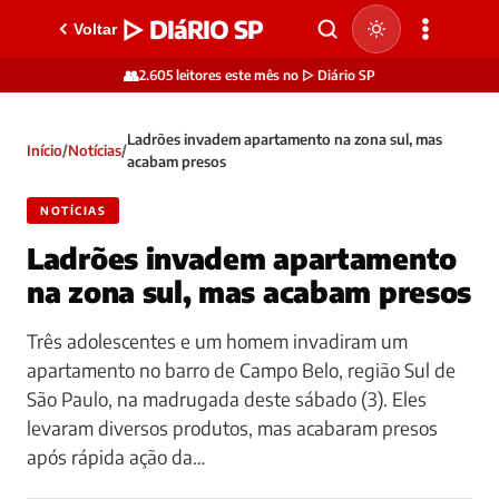
▷ DIáRIO SP
Voltar
👥
2.605 leitores este mês no ▷ Diário SP
Ladrões invadem apartamento na zona sul, mas
Início
/
Notícias
/
acabam presos
NOTÍCIAS
Ladrões invadem apartamento
na zona sul, mas acabam presos
Três adolescentes e um homem invadiram um
apartamento no barro de Campo Belo, região Sul de
São Paulo, na madrugada deste sábado (3). Eles
levaram diversos produtos, mas acabaram presos
após rápida ação da…