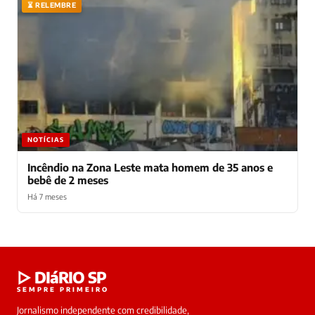
⏳ RELEMBRE
NOTÍCIAS
Incêndio na Zona Leste mata homem de 35 anos e
bebê de 2 meses
Há 7 meses
Laura
▷ DIáRIO SP
online
SEMPRE PRIMEIRO
Jornalismo independente com credibilidade,
HOJE