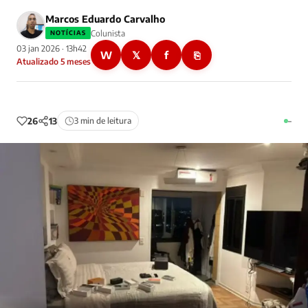
Marcos Eduardo Carvalho
Colunista
NOTÍCIAS
03 jan 2026 · 13h42
W
𝕏
f
⎘
Atualizado 5 meses
26
13
3 min de leitura
–