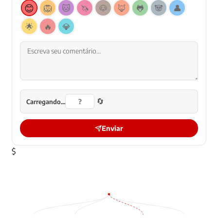
😊
🦁
🐱
🦄
🐶
🦊
🐸
🐼
👤
🌟
🔥
💎
🔄
Carregando...
Enviar
$