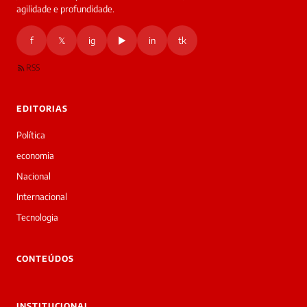
agilidade e profundidade.
🔒 As
nsagens
f
𝕏
ig
▶
in
tk
desta
onversa
são
RSS
rivadas
tre você
 Laura.
EDITORIAS
Laura
Oi!
Política
👋
economia
Boa
noite!
Nacional
Sou
Internacional
a
Laura,
Tecnologia
daqui
do
▷
CONTEÚDOS
Diário
SP.
O
INSTITUCIONAL