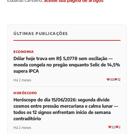
Eduardo Carvalho,
acesse sua página de artigos
.
ÚLTIMAS PUBLICAÇÕES
0
0
0
ECONOMIA
Dólar hoje trava em R$ 5,0778 sem oscilação —
moeda congela no pregão enquanto Selic de 14,5%
supera IPCA
30
12
Há 2 meses
HORÓSCOPO
Horóscopo do dia 15/06/2026: segunda divide
cosmos entre pressão mercuriana e calma lunar —
todos os 12 signos enfrentam início de semana
contraditório
22
2
Há 2 meses