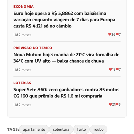
ECONOMIA
Euro hoje opera a R$ 5,8862 com baixíssima
variação enquanto viagem de 7 dias para Europa
custa R$ 4.121 só no câmbio
26
7
Há 2 meses
PREVISÃO DO TEMPO
Nova Mutum hoje: manhã de 21°C vira fornalha de
34°C com UV alto — baixa chance de chuva
18
7
Há 2 meses
LOTERIAS
Super Sete 860: zero ganhadores contra 85 motos
CG 160 que prêmio de R$ 1,6 mi compraria
21
5
Há 2 meses
TAGS:
apartamento
cobertura
furto
roubo