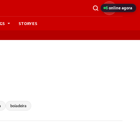
6
online agora
GS
STORYES
a
boiadeira