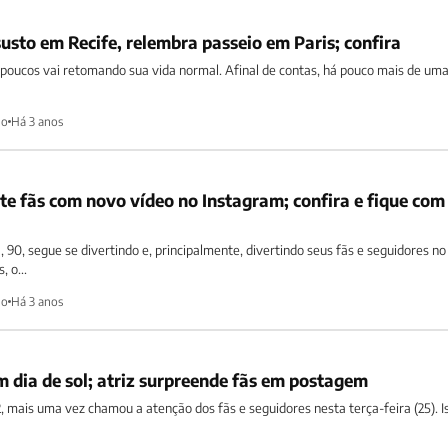
susto em Recife, relembra passeio em Paris; confira
os poucos vai retomando sua vida normal. Afinal de contas, há pouco mais de um
ho
Há 3 anos
te fãs com novo vídeo no Instagram; confira e fique com
, 90, segue se divertindo e, principalmente, divertindo seus fãs e seguidores no
, o...
ho
Há 3 anos
 dia de sol; atriz surpreende fãs em postagem
2, mais uma vez chamou a atenção dos fãs e seguidores nesta terça-feira (25). I