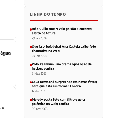
LINHA DO TEMPO
a
João Guilherme revela paixão e encanta;
alerta de fofura
29 jan 2024
Que isso, boiadeira! Ana Castela exibe foto
chamativa na web
 água
24 jan 2024
Rafa Kalimann vive drama após ação de
hacker; confira
31 dez 2023
Cauã Reymond surpreende em novas fotos;
será que está em forma? Confira
12 dez 2023
Melody posta foto com filtro e gera
polêmica na web; confira
sso
30 nov 2023