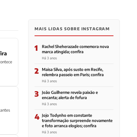
MAIS LIDAS SOBRE INSTAGRAM
1
Rachel Sheherazade comemora nova
marca atingida; confira
ira
Há 3 anos
acontece
2
Maisa Silva, após susto em Recife,
relembra passeio em Paris; confira
Há 3 anos
3
João Guilherme revela paixão e
encanta; alerta de fofura
Há 3 anos
tantes
4
Jojo Todynho em constante
transformação surpreende novamente
e foto arranca elogios; confira
Há 3 anos