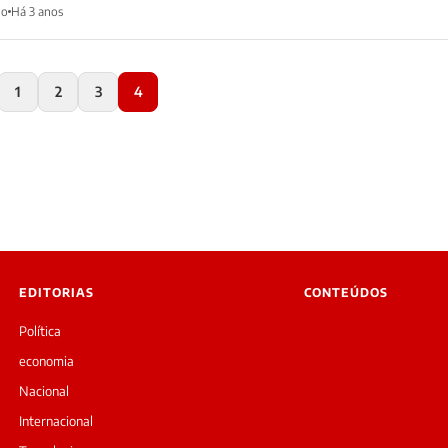
ho
Há 3 anos
1
2
3
4
EDITORIAS
CONTEÚDOS
Política
economia
Nacional
Internacional