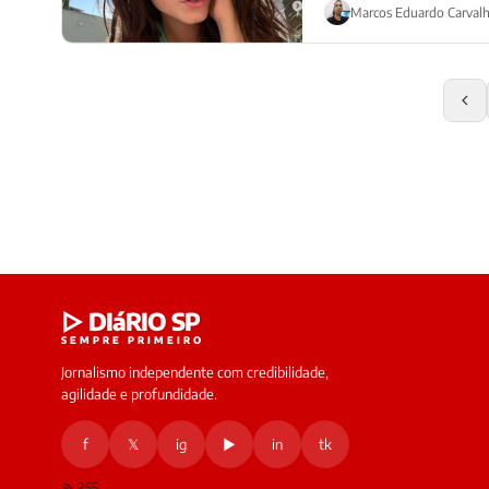
Marcos Eduardo Carval
▷ DIáRIO SP
SEMPRE PRIMEIRO
Jornalismo independente com credibilidade,
agilidade e profundidade.
f
𝕏
ig
▶
in
tk
RSS