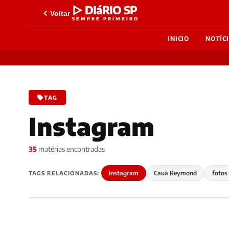
▷ DIáRIO SP
Voltar
SEMPRE PRIMEIRO
INICIO
NOTÍC
TAG
Instagram
35
matérias encontradas
Instagram
Cauã Reymond
fotos
TAGS RELACIONADAS: