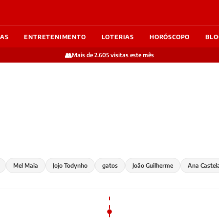
IAS
ENTRETENIMENTO
LOTERIAS
HORÓSCOPO
BLO
👥
Mais de 2.605 visitas este mês
Mel Maia
Jojo Todynho
gatos
João Guilherme
Ana Castel