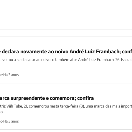
e declara novamente ao noivo André Luiz Frambach; conf
3, voltou a se declarar ao noivo, o também ator André Luiz Frambach, 26. Isso 
ho
Há 3 anos
marca surpreendente e comemora; confira
 atriz Viih Tube, 21, comemorou nesta terça-feira (8), uma marca das mais impor
o...
ho
Há 3 anos