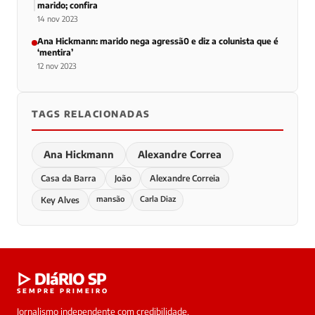
marido; confira
14 nov 2023
Ana Hickmann: marido nega agressã0 e diz a colunista que é
‘mentira’
12 nov 2023
TAGS RELACIONADAS
Ana Hickmann
Alexandre Correa
Casa da Barra
João
Alexandre Correia
mansão
Carla Diaz
Key Alves
▷ DIáRIO SP
SEMPRE PRIMEIRO
Jornalismo independente com credibilidade,