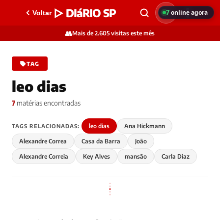
▷ DIáRIO SP
7
online agora
Voltar
👥
Mais de 2.605 visitas este mês
TAG
leo dias
7
matérias encontradas
leo dias
Ana Hickmann
TAGS RELACIONADAS:
Alexandre Correa
Casa da Barra
João
Alexandre Correia
Key Alves
mansão
Carla Diaz