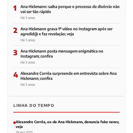
1
Ana Hickmann: saiba porque o processo de divórcio não
vai ser tão rápido
Há 3 anos
2
Ana Hickmann grava 1º vídeo no Instagram após ser
agredid@ e faz revelação; veja
Há 3 anos
3
Ana Hickmann posta mensagem enigmática no
Instagram; confira
Há 3 anos
4
Alexandre Corrêa surpreende em entrevista sobre Ana
Hickmann; confira
Há 3 anos
LINHA DO TEMPO
Alexandre Corrêa, ex-de Ana Hickmann, denuncia fake news;
veja
29 dez 2023