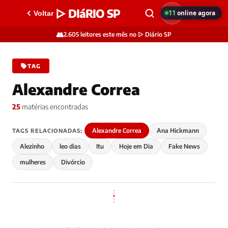
▷ DIáRIO SP
11
online agora
Voltar
👥
2.605 leitores este mês no ▷ Diário SP
TAG
Alexandre Correa
25
matérias encontradas
Alexandre Correa
Ana Hickmann
TAGS RELACIONADAS:
Alezinho
leo dias
Itu
Hoje em Dia
Fake News
mulheres
Divórcio