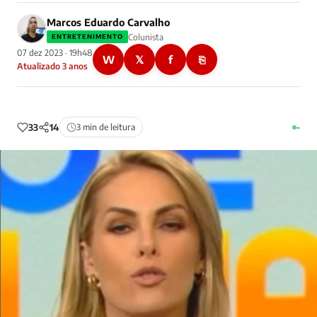
Marcos Eduardo Carvalho
Colunista
ENTRETENIMENTO
07 dez 2023 · 19h48
W
𝕏
f
⎘
Atualizado 3 anos
33
14
3 min de leitura
–