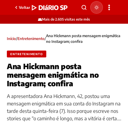
▷ DIáRIO SP
Voltar
👥
Mais de 2.605 visitas este mês
Ana Hickmann posta mensagem enigmática
Início
/
Entretenimento
/
no Instagram; confira
ENTRETENIMENTO
Ana Hickmann posta
mensagem enigmática no
Instagram; confira
A apresentadora Ana Hickmann, 42, postou uma
mensagem enigmática em sua conta do Instagram na
tarde desta quinta-feira (7). Isso porque escreve nos
stories que “o caminho é longo, mas a vitória é certa.…