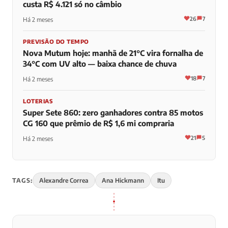
custa R$ 4.121 só no câmbio
26
7
Há 2 meses
PREVISÃO DO TEMPO
Nova Mutum hoje: manhã de 21°C vira fornalha de
34°C com UV alto — baixa chance de chuva
18
7
Há 2 meses
LOTERIAS
Super Sete 860: zero ganhadores contra 85 motos
CG 160 que prêmio de R$ 1,6 mi compraria
21
5
Há 2 meses
TAGS:
Alexandre Correa
Ana Hickmann
Itu