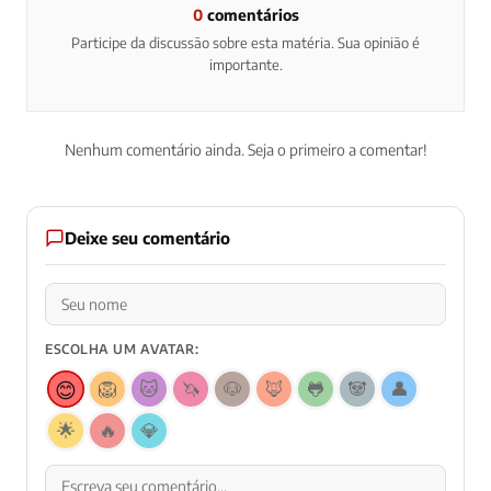
0
comentários
Participe da discussão sobre esta matéria. Sua opinião é
importante.
Nenhum comentário ainda. Seja o primeiro a comentar!
Deixe seu comentário
ESCOLHA UM AVATAR:
😊
🦁
🐱
🦄
🐶
🦊
🐸
🐼
👤
🌟
🔥
💎