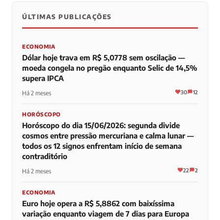
ÚLTIMAS PUBLICAÇÕES
0
0
0
ECONOMIA
Dólar hoje trava em R$ 5,0778 sem oscilação —
moeda congela no pregão enquanto Selic de 14,5%
supera IPCA
30
12
Há 2 meses
HORÓSCOPO
Horóscopo do dia 15/06/2026: segunda divide
cosmos entre pressão mercuriana e calma lunar —
todos os 12 signos enfrentam início de semana
contraditório
22
2
Há 2 meses
ECONOMIA
Euro hoje opera a R$ 5,8862 com baixíssima
variação enquanto viagem de 7 dias para Europa