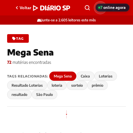
▷ DIáRIO SP
7
online agora
Voltar
👥
Junte-se a 2.605 leitores este mês
TAG
Mega Sena
72
matérias encontradas
Mega Sena
Caixa
Loterias
TAGS RELACIONADAS:
Resultado Loterias
loteria
sorteio
prêmio
resultado
São Paulo