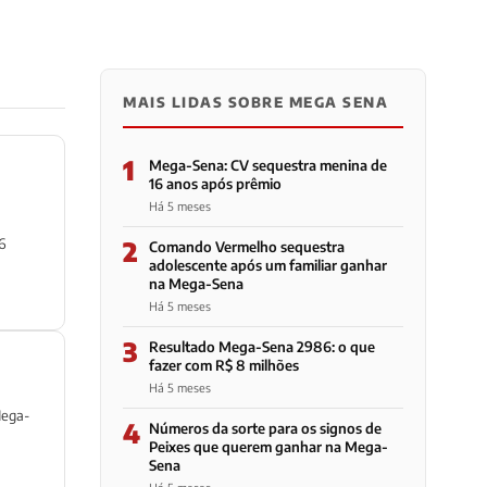
MAIS LIDAS SOBRE MEGA SENA
1
Mega-Sena: CV sequestra menina de
16 anos após prêmio
Há 5 meses
6
2
Comando Vermelho sequestra
adolescente após um familiar ganhar
na Mega-Sena
Há 5 meses
3
Resultado Mega-Sena 2986: o que
fazer com R$ 8 milhões
Há 5 meses
Mega-
4
Números da sorte para os signos de
Peixes que querem ganhar na Mega-
Sena