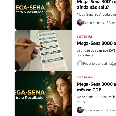
Mega-Sena 3001: q
ainda não saiu?
Mega-Sena 3001 pode pagar
Dabliu Mendes
Há 3 me
LOTERIAS
Mega-Sena 3000 ac
São José dos Campos (SP),
noite deste...
Redação
diarioprime@g
LOTERIAS
Mega-Sena 3000 ac
mês no CDB
Mega-Sena 3000 acumula e 
mensais
Dabliu Mendes
Há 3 me