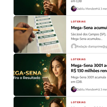
em CDB
Dabliu Mendes
Há 3 me
LOTERIAS
Mega-Sena acumulo
São José dos Campos (SP), 
Mega-Sena acumulou...
Redação
diarioprime@g
LOTERIAS
Mega-Sena 3001 a
R$ 130 milhões ren
Mega-Sena 3001 acumula s
em CDB.
Dabliu Mendes
Há 3 me
LOTERIAS