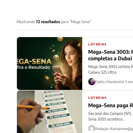
Mostrando
72 resultados
para "Mega Sena"
LOTERIAS
Mega-Sena 3003: R
completas a Dubai
Mega-Sena 3003 sorteia R$
Galaxy S25 Ultra
Dabliu Mendes
Há 3 me
LOTERIAS
Mega-Sena paga R$
São José dos Campos (SP),
Sena 3003 acontece...
Redação
diarioprime@g