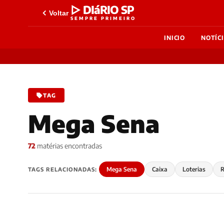
▷ DIáRIO SP
Voltar
SEMPRE PRIMEIRO
INICIO
NOTÍC
TAG
Mega Sena
72
matérias encontradas
Mega Sena
Caixa
Loterias
R
TAGS RELACIONADAS: