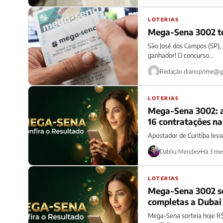
LOTERIAS
Mega-Sena 3002 te
São José dos Campos (SP), 
ganhador! O concurso...
Redação
diarioprime@g
LOTERIAS
Mega-Sena 3002: a
16 contratações na
Apostador de Curitiba lev
Dabliu Mendes
Há 3 me
LOTERIAS
Mega-Sena 3002 so
completas a Dubai
Mega-Sena sorteia hoje R$