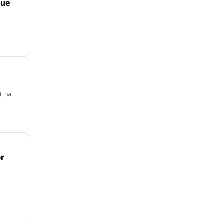
que
, na
or