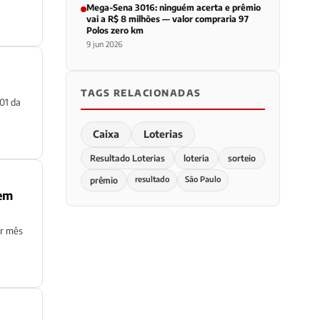
Mega-Sena 3016: ninguém acerta e prêmio
vai a R$ 8 milhões — valor compraria 97
Polos zero km
9 jun 2026
TAGS RELACIONADAS
001 da
Caixa
Loterias
Resultado Loterias
loteria
sorteio
resultado
São Paulo
prêmio
 em
or mês