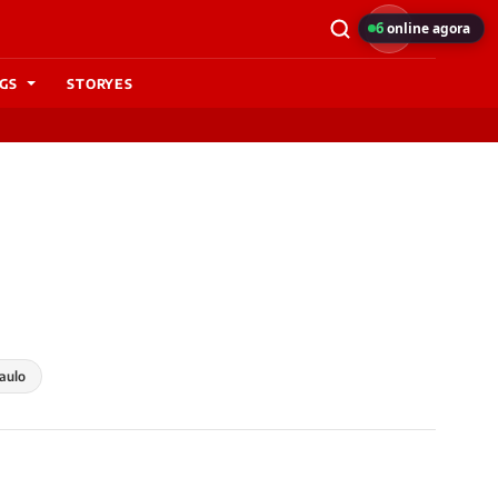
6
online agora
GS
STORYES
aulo