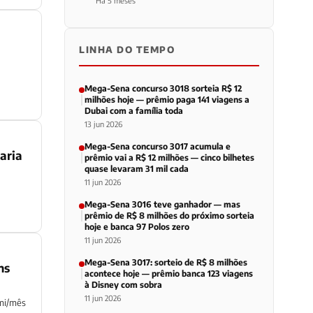
Há 5 meses
LINHA DO TEMPO
Mega-Sena concurso 3018 sorteia R$ 12
milhões hoje — prêmio paga 141 viagens a
Dubai com a família toda
13 jun 2026
Mega-Sena concurso 3017 acumula e
aria
prêmio vai a R$ 12 milhões — cinco bilhetes
quase levaram 31 mil cada
11 jun 2026
Mega-Sena 3016 teve ganhador — mas
prêmio de R$ 8 milhões do próximo sorteia
hoje e banca 97 Polos zero
11 jun 2026
Mega-Sena 3017: sorteio de R$ 8 milhões
ns
acontece hoje — prêmio banca 123 viagens
à Disney com sobra
11 jun 2026
 mi/mês