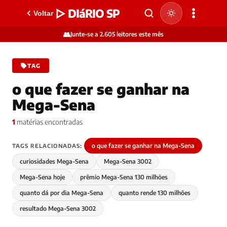
▷ DIáRIO SP
Voltar
👥
Junte-se a 2.605 leitores este mês
TAG
o que fazer se ganhar na
Mega-Sena
1
matérias encontradas
o que fazer se ganhar na Mega-Sena
TAGS RELACIONADAS:
curiosidades Mega-Sena
Mega-Sena 3002
Mega-Sena hoje
prêmio Mega-Sena 130 milhões
quanto dá por dia Mega-Sena
quanto rende 130 milhões
resultado Mega-Sena 3002