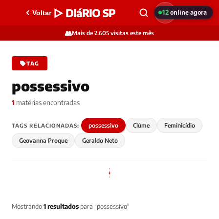
▷ DIáRIO SP
12
online agora
Voltar
👥
Mais de 2.605 visitas este mês
TAG
possessivo
1
matérias encontradas
possessivo
Ciúme
Feminicídio
TAGS RELACIONADAS:
Geovanna Proque
Geraldo Neto
Mostrando
1 resultados
para "possessivo"