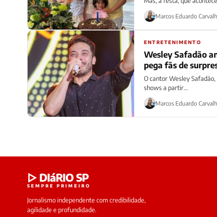
Mas, a festa, que acontece
Marcos Eduardo Carval
ENTRETENIMENTO
Wesley Safadão an
pega fãs de surpre
O cantor Wesley Safadão, 
shows a partir...
Marcos Eduardo Carval
▷ DIáRIO SP
SEMPRE PRIMEIRO
Jornalismo independente com credibilidade,
agilidade e profundidade.