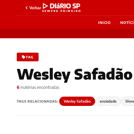
▷ DIáRIO SP
Voltar
SEMPRE PRIMEIRO
INICIO
NOTÍC
TAG
Wesley Safadão
6
matérias encontradas
Wesley Safadão
ansiedade
Sho
TAGS RELACIONADAS: