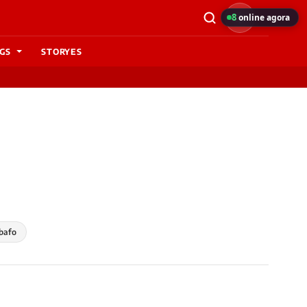
8
online agora
GS
STORYES
bafo