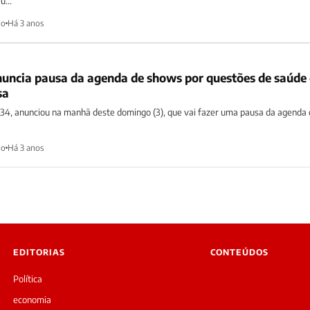
u...
ho
Há 3 anos
uncia pausa da agenda de shows por questões de saúde 
sa
34, anunciou na manhã deste domingo (3), que vai fazer uma pausa da agenda
ho
Há 3 anos
EDITORIAS
CONTEÚDOS
Política
economia