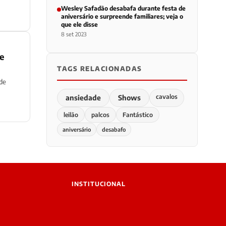
Wesley Safadão desabafa durante festa de
aniversário e surpreende familiares; veja o
que ele disse
8 set 2023
e
TAGS RELACIONADAS
 de
cavalos
ansiedade
Shows
leilão
palcos
Fantástico
aniversário
desabafo
INSTITUCIONAL