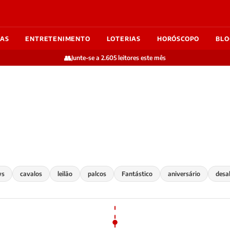
IAS
ENTRETENIMENTO
LOTERIAS
HORÓSCOPO
BLO
👥
Junte-se a 2.605 leitores este mês
ws
cavalos
leilão
palcos
Fantástico
aniversário
desa