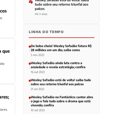
4
Wesley Safadão está de volta! saiba
tudo sobre seu retorno triunfal aos
palcos
lcos
Há 3 anos
as
LINHA DO TEMPO
De bolso cheio! Wesley Safadão fatura R$
a que
28 milhões em um dia; saiba como
5 nov 2023
Wesley Safadão ainda luta contra a
oite
ansiedade e revela estratégia; confira
16 out 2023
Wesley Safadão está de volta! saiba tudo
sobre seu retorno triunfal aos palcos
21 set 2023
ares;
Wesley Safadão no Fantástico: cantor abre
o jogo e fala tudo sobre o drama que está
vivendo; confira
iares.
10 set 2023