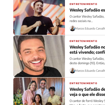
ENTRETENIMENTO
Wesley Safadão est
O cantor Wesley Safadão, 
redes sociais na...
Marcos Eduardo Carval
ENTRETENIMENTO
Wesley Safadão no 
está vivendo; conf
O cantor Wesley Safadão, 
deste domingo (10). Então, 
Marcos Eduardo Carval
ENTRETENIMENTO
Wesley Safadão des
veja o que ele diss
O cantor de forró Wesley 