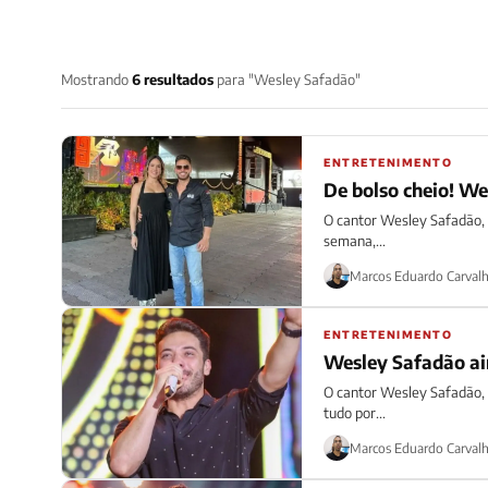
Mostrando
6 resultados
para "Wesley Safadão"
ENTRETENIMENTO
De bolso cheio! We
O cantor Wesley Safadão, 3
semana,...
Marcos Eduardo Carval
ENTRETENIMENTO
Wesley Safadão ain
O cantor Wesley Safadão, 
tudo por...
Marcos Eduardo Carval