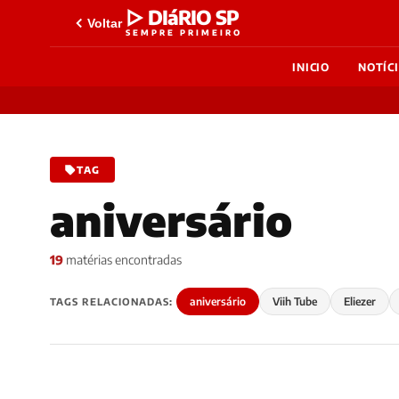
▷ DIáRIO SP
Voltar
SEMPRE PRIMEIRO
INICIO
NOTÍC
TAG
aniversário
19
matérias encontradas
aniversário
Viih Tube
Eliezer
TAGS RELACIONADAS: