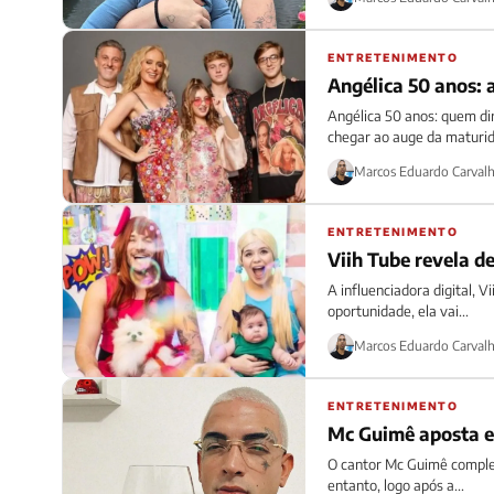
ENTRETENIMENTO
Angélica 50 anos:
Angélica 50 anos: quem di
chegar ao auge da maturid
Marcos Eduardo Carval
ENTRETENIMENTO
Viih Tube revela de
A influenciadora digital, V
oportunidade, ela vai...
Marcos Eduardo Carval
ENTRETENIMENTO
Mc Guimê aposta em
O cantor Mc Guimê complet
entanto, logo após a...