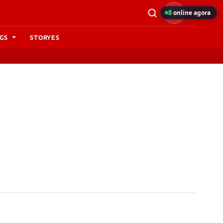
8
online agora
GS
STORYES