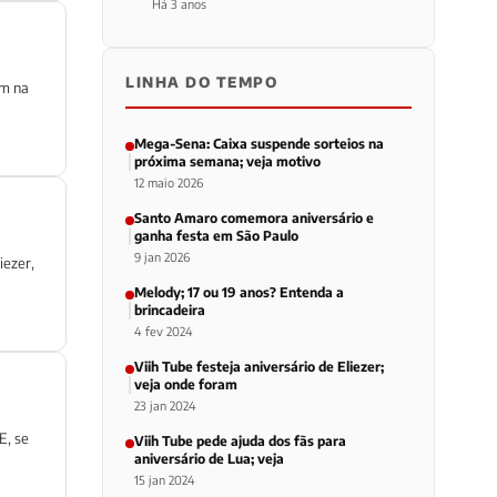
Há 3 anos
LINHA DO TEMPO
am na
Mega-Sena: Caixa suspende sorteios na
próxima semana; veja motivo
12 maio 2026
Santo Amaro comemora aniversário e
ganha festa em São Paulo
9 jan 2026
iezer,
Melody; 17 ou 19 anos? Entenda a
brincadeira
4 fev 2024
Viih Tube festeja aniversário de Eliezer;
veja onde foram
23 jan 2024
E, se
Viih Tube pede ajuda dos fãs para
aniversário de Lua; veja
15 jan 2024