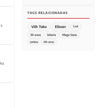
TAGS RELACIONADAS
ra
Lua
Viih Tube
Eliezer
30 anos
loteria
Mega Sena
sorteio
474 anos
. Na