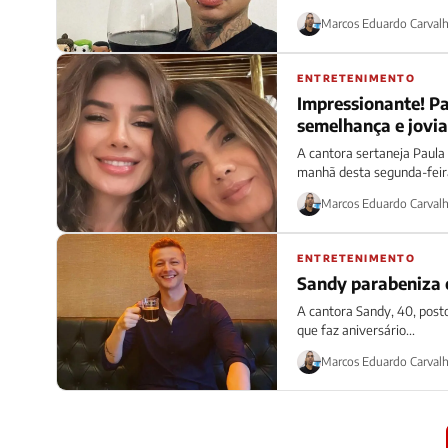
Marcos Eduardo Carval
ENTRETENIMENTO
Impressionante! Pa
semelhança e jovia
A cantora sertaneja Paula
manhã desta segunda-feira
Marcos Eduardo Carval
ENTRETENIMENTO
Sandy parabeniza e
A cantora Sandy, 40, post
que faz aniversário...
Marcos Eduardo Carval