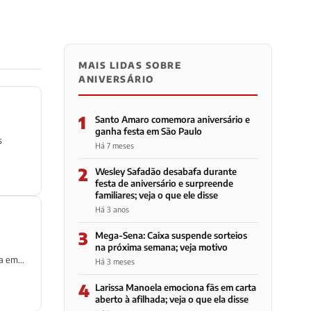
MAIS LIDAS SOBRE
ANIVERSÁRIO
1
Santo Amaro comemora aniversário e
ganha festa em São Paulo
s
Há 7 meses
2
Wesley Safadão desabafa durante
festa de aniversário e surpreende
familiares; veja o que ele disse
Há 3 anos
3
Mega-Sena: Caixa suspende sorteios
na próxima semana; veja motivo
a em...
Há 3 meses
4
Larissa Manoela emociona fãs em carta
aberto à afilhada; veja o que ela disse