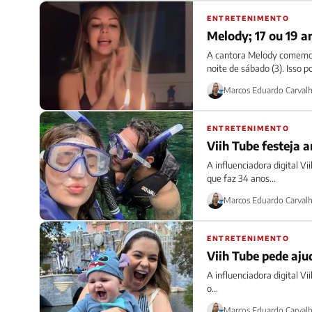
ENTRETENIMENTO
Melody; 17 ou 19 a
A cantora Melody comemor
noite de sábado (3). Isso po
Marcos Eduardo Carval
ENTRETENIMENTO
Viih Tube festeja a
A influenciadora digital Vi
que faz 34 anos...
Marcos Eduardo Carval
ENTRETENIMENTO
Viih Tube pede aju
A influenciadora digital Vi
o...
Marcos Eduardo Carval