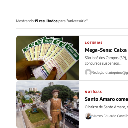
Mostrando
19 resultados
para "aniversário"
LOTERIAS
Mega-Sena: Caixa 
São José dos Campos (SP), 
concursos suspensos...
Redação
diarioprime@g
NOTÍCIAS
Santo Amaro comem
O bairro de Santo Amaro, n
Marcos Eduardo Carval