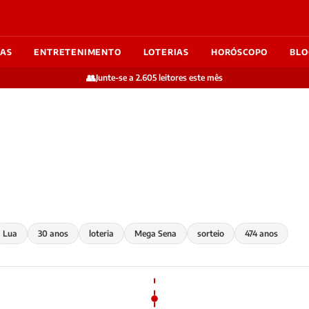
IAS
ENTRETENIMENTO
LOTERIAS
HORÓSCOPO
BLO
👥
Junte-se a 2.605 leitores este mês
Lua
30 anos
loteria
Mega Sena
sorteio
474 anos