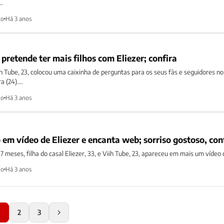
..
ho
Há 3 anos
 pretende ter mais filhos com Eliezer; confira
iih Tube, 23, colocou uma caixinha de perguntas para os seus fãs e seguidores no
 (24)....
ho
Há 3 anos
 em vídeo de Eliezer e encanta web; sorriso gostoso, con
 meses, filha do casal Eliezer, 33, e Viih Tube, 23, apareceu em mais um vídeo 
ho
Há 3 anos
1
2
3