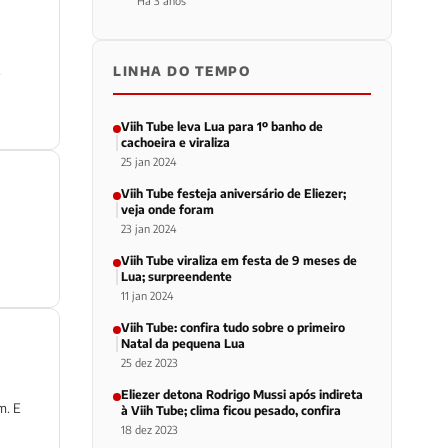
Há 3 anos
.
LINHA DO TEMPO
Viih Tube leva Lua para 1º banho de
cachoeira e viraliza
25 jan 2024
Viih Tube festeja aniversário de Eliezer;
veja onde foram
23 jan 2024
Viih Tube viraliza em festa de 9 meses de
Lua; surpreendente
11 jan 2024
Viih Tube: confira tudo sobre o primeiro
Natal da pequena Lua
25 dez 2023
Eliezer detona Rodrigo Mussi após indireta
m. E
à Viih Tube; clima ficou pesado, confira
18 dez 2023