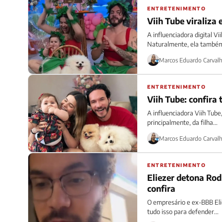
ENTRETENIMENTO
Viih Tube viraliza
A influenciadora digital V
Naturalmente, ela também
Marcos Eduardo Carval
ENTRETENIMENTO
Viih Tube: confira
A influenciadora Viih Tube,
principalmente, da filha...
Marcos Eduardo Carval
ENTRETENIMENTO
Eliezer detona Rod
confira
O empresário e ex-BBB Eli
tudo isso para defender...