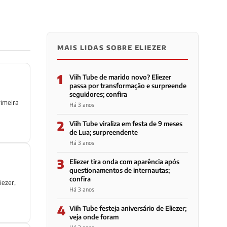
MAIS LIDAS SOBRE ELIEZER
1
Viih Tube de marido novo? Eliezer
passa por transformação e surpreende
seguidores; confira
rimeira
Há 3 anos
2
Viih Tube viraliza em festa de 9 meses
de Lua; surpreendente
Há 3 anos
3
Eliezer tira onda com aparência após
questionamentos de internautas;
confira
iezer,
Há 3 anos
4
Viih Tube festeja aniversário de Eliezer;
veja onde foram