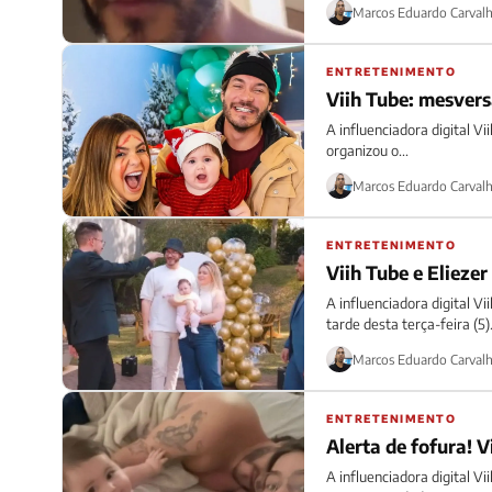
Marcos Eduardo Carval
ENTRETENIMENTO
Viih Tube: mesvers
A influenciadora digital Vi
organizou o...
Marcos Eduardo Carval
ENTRETENIMENTO
Viih Tube e Elieze
A influenciadora digital V
tarde desta terça-feira (5)..
Marcos Eduardo Carval
ENTRETENIMENTO
Alerta de fofura! 
A influenciadora digital V