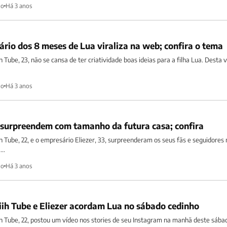
ho
Há 3 anos
ário dos 8 meses de Lua viraliza na web; confira o tema
ih Tube, 23, não se cansa de ter criatividade boas ideias para a filha Lua. Desta v
ho
Há 3 anos
r surpreendem com tamanho da futura casa; confira
iih Tube, 22, e o empresário Eliezer, 33, surpreenderam os seus fãs e seguidores 
..
ho
Há 3 anos
Viih Tube e Eliezer acordam Lua no sábado cedinho
iih Tube, 22, postou um vídeo nos stories de seu Instagram na manhã deste sábad