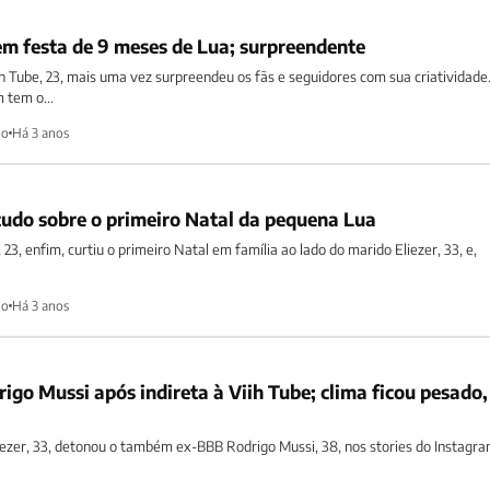
 em festa de 9 meses de Lua; surpreendente
iih Tube, 23, mais uma vez surpreendeu os fãs e seguidores com sua criatividade
 tem o...
ho
Há 3 anos
 tudo sobre o primeiro Natal da pequena Lua
 23, enfim, curtiu o primeiro Natal em família ao lado do marido Eliezer, 33, e,
ho
Há 3 anos
rigo Mussi após indireta à Viih Tube; clima ficou pesado,
ezer, 33, detonou o também ex-BBB Rodrigo Mussi, 38, nos stories do Instagra