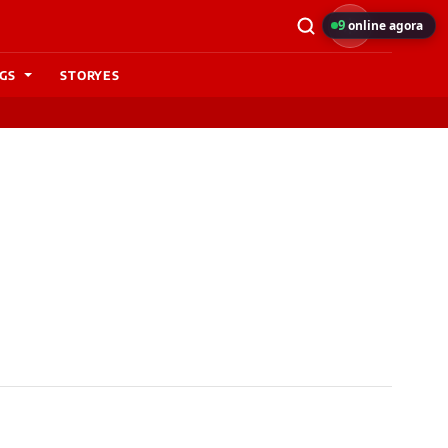
9
online agora
GS
STORYES