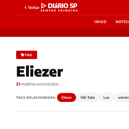
▷ DIáRIO SP
Voltar
SEMPRE PRIMEIRO
INICIO
NOTÍC
TAG
Eliezer
21
matérias encontradas
Eliezer
Viih Tube
Lua
aniver
TAGS RELACIONADAS: