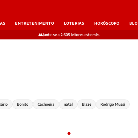
IAS
ENTRETENIMENTO
LOTERIAS
HORÓSCOPO
BLO
👥
Junte-se a 2.605 leitores este mês
sário
Bonito
Cachoeira
natal
Blaze
Rodrigo Mussi