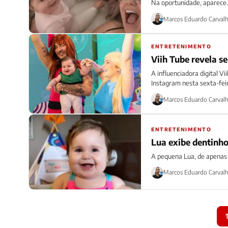
Na oportunidade, aparece.
Marcos Eduardo Carval
ENTRETENIMENTO
Viih Tube revela se
A influenciadora digital V
Instagram nesta sexta-feira
Marcos Eduardo Carval
ENTRETENIMENTO
Lua exibe dentinho
A pequena Lua, de apenas 7
Marcos Eduardo Carval