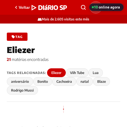
▷ DIáRIO SP
10
online agora
Voltar
👥
Mais de 2.605 visitas este mês
TAG
Eliezer
21
matérias encontradas
Eliezer
Viih Tube
Lua
TAGS RELACIONADAS:
aniversário
Bonito
Cachoeira
natal
Blaze
Rodrigo Mussi