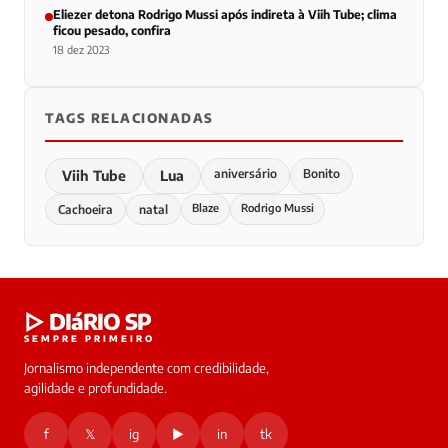
Eliezer detona Rodrigo Mussi após indireta à Viih Tube; clima
ficou pesado, confira
18 dez 2023
TAGS RELACIONADAS
aniversário
Bonito
Viih Tube
Lua
Blaze
Rodrigo Mussi
Cachoeira
natal
▷ DIáRIO SP
SEMPRE PRIMEIRO
Jornalismo independente com credibilidade,
agilidade e profundidade.
f
𝕏
ig
▶
in
tk