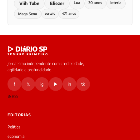
Lua
30 anos
loteria
Viih Tube
Eliezer
sorteio
474 anos
Mega Sena
▷ DIáRIO SP
SEMPRE PRIMEIRO
Jornalismo independente com credibilidade,
agilidade e profundidade.
f
𝕏
ig
▶
in
tk
RSS
EDITORIAS
Política
economia