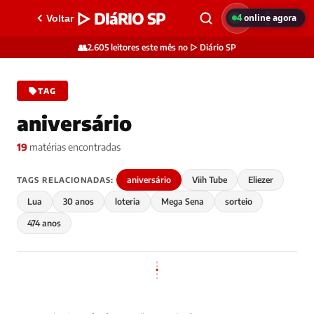
▷ DIáRIO SP
4
online agora
Voltar
👥
2.605 leitores este mês no ▷ Diário SP
TAG
aniversário
19
matérias encontradas
aniversário
Viih Tube
Eliezer
TAGS RELACIONADAS:
Lua
30 anos
loteria
Mega Sena
sorteio
474 anos