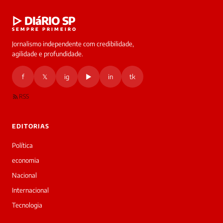
Laura
▷ DIáRIO SP
online
SEMPRE PRIMEIRO
Jornalismo independente com credibilidade,
HOJE
agilidade e profundidade.
🔒 As
nsagens
f
𝕏
ig
▶
in
tk
desta
onversa
são
RSS
rivadas
tre você
 Laura.
EDITORIAS
Laura
Oi!
Política
👋
economia
Boa
noite!
Nacional
Sou
Internacional
a
Laura,
Tecnologia
daqui