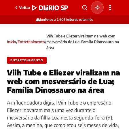
▷ DIáRIO SP
Voltar
👥
Junte-se a 2.605 leitores este mês
Viih Tube e Eliezer viralizam na web com
Início
/
Entretenimento
/
mesversário de Lua; Família Dinossauro na
área
ENTRETENIMENTO
Viih Tube e Eliezer viralizam na
web com mesversário de Lua;
Família Dinossauro na área
A influenciadora digital Viih Tube e o empresário
Eliezer inovaram mais uma vez durante o
mesversário da filha Lua nesta segunda-feira (9).
Assim, a menina, que completou seis meses de vida,