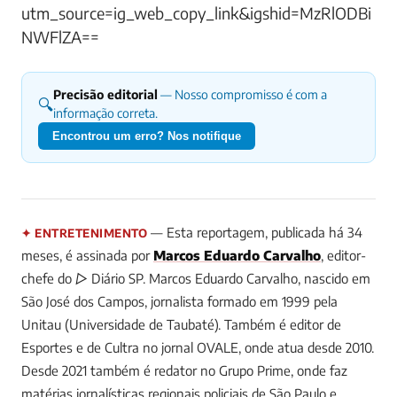
utm_source=ig_web_copy_link&igshid=MzRlODBi
NWFlZA==
Precisão editorial
— Nosso compromisso é com a
🔍
informação correta.
Encontrou um erro? Nos notifique
— Esta reportagem, publicada há 34
✦ ENTRETENIMENTO
meses, é assinada por
Marcos Eduardo Carvalho
, editor-
chefe do ▷ Diário SP.
Marcos Eduardo Carvalho, nascido em
São José dos Campos, jornalista formado em 1999 pela
Unitau (Universidade de Taubaté). Também é editor de
Esportes e de Cultra no jornal OVALE, onde atua desde 2010.
Desde 2021 também é redator no Grupo Prime, onde faz
matérias jornalísticas regionais policiais de São Paulo e