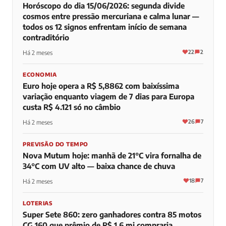
Horóscopo do dia 15/06/2026: segunda divide
cosmos entre pressão mercuriana e calma lunar —
todos os 12 signos enfrentam início de semana
contraditório
22
2
Há 2 meses
ECONOMIA
Euro hoje opera a R$ 5,8862 com baixíssima
variação enquanto viagem de 7 dias para Europa
custa R$ 4.121 só no câmbio
26
7
Há 2 meses
PREVISÃO DO TEMPO
Nova Mutum hoje: manhã de 21°C vira fornalha de
34°C com UV alto — baixa chance de chuva
18
7
Há 2 meses
LOTERIAS
Super Sete 860: zero ganhadores contra 85 motos
CG 160 que prêmio de R$ 1,6 mi compraria