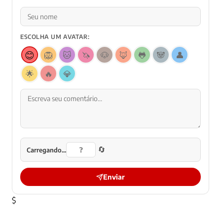
ESCOLHA UM AVATAR:
😊
🦁
🐱
🦄
🐶
🦊
🐸
🐼
👤
🌟
🔥
💎
🔄
Carregando...
Enviar
$