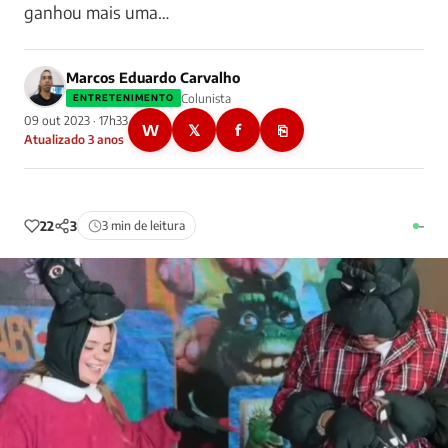
ganhou mais uma…
Marcos Eduardo Carvalho
Colunista
ENTRETENIMENTO
09 out 2023 · 17h33
W
𝕏
f
⎘
Atualizado 3 anos
22
3
3 min de leitura
–