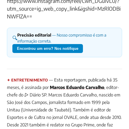
https://www.instagram.com/reel/Cwh_DGuIvL0/?
utm_source=ig_web_copy_link&igshid=MzRlODBi
NWFlZA==
Precisão editorial
— Nosso compromisso é com a
🔍
informação correta.
Encontrou um erro? Nos notifique
— Esta reportagem, publicada há 35
✦ ENTRETENIMENTO
meses, é assinada por
Marcos Eduardo Carvalho
, editor-
chefe do ▷ Diário SP.
Marcos Eduardo Carvalho, nascido em
São José dos Campos, jornalista formado em 1999 pela
Unitau (Universidade de Taubaté). Também é editor de
Esportes e de Cultra no jornal OVALE, onde atua desde 2010.
Desde 2021 também é redator no Grupo Prime, onde faz