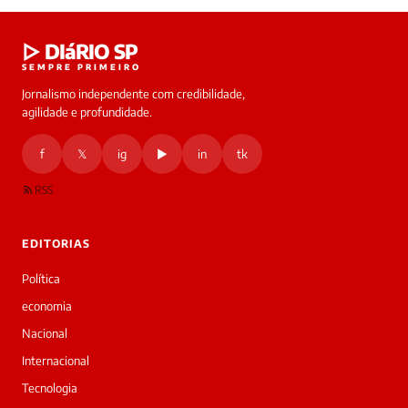
Laura
▷ DIáRIO SP
online
SEMPRE PRIMEIRO
Jornalismo independente com credibilidade,
HOJE
agilidade e profundidade.
🔒 As
nsagens
f
𝕏
ig
▶
in
tk
desta
onversa
são
RSS
rivadas
tre você
 Laura.
EDITORIAS
Laura
Oi!
Política
👋
economia
Bom
dia!
Nacional
Sou
Internacional
a
Laura,
Tecnologia
daqui