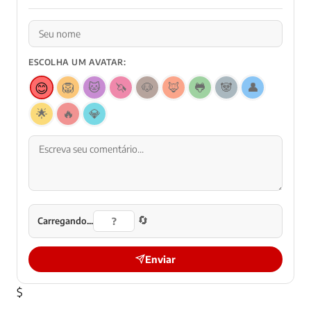
ESCOLHA UM AVATAR:
😊
🦁
🐱
🦄
🐶
🦊
🐸
🐼
👤
🌟
🔥
💎
🔄
Carregando...
Enviar
$