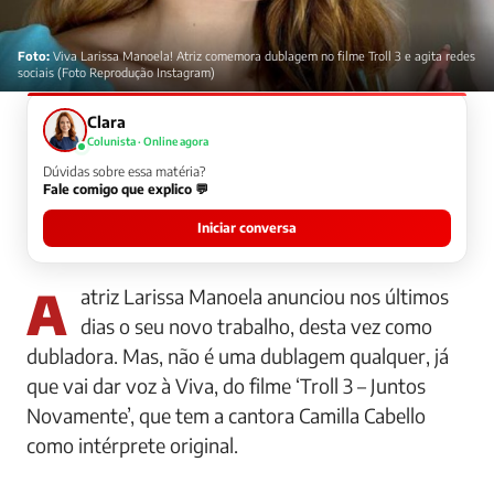
Foto:
Viva Larissa Manoela! Atriz comemora dublagem no filme Troll 3 e agita redes
sociais (Foto Reprodução Instagram)
Clara
Colunista · Online agora
Dúvidas sobre essa matéria?
Fale comigo que explico 💬
Iniciar conversa
A atriz Larissa Manoela anunciou nos últimos
dias o seu novo trabalho, desta vez como
dubladora. Mas, não é uma dublagem qualquer, já
que vai dar voz à Viva, do filme ‘Troll 3 – Juntos
Novamente’, que tem a cantora Camilla Cabello
como intérprete original.