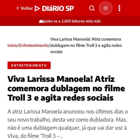
▷ DIáRIO SP
Voltar
👥
Junte-se a 2.605 leitores este mês
Viva Larissa Manoela! Atriz comemora
Início
/
Entretenimento
/
dublagem no filme Troll 3 e agita redes
sociais
ENTRETENIMENTO
Viva Larissa Manoela! Atriz
comemora dublagem no filme
Troll 3 e agita redes sociais
A atriz Larissa Manoela anunciou nos últimos dias o
seu novo trabalho, desta vez como dubladora. Mas,
não é uma dublagem qualquer, já que vai dar voz à
Viva, do filme ‘Troll 3 –…