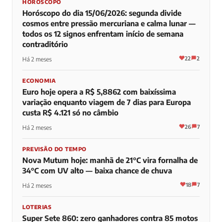
HORÓSCOPO
Horóscopo do dia 15/06/2026: segunda divide
cosmos entre pressão mercuriana e calma lunar —
todos os 12 signos enfrentam início de semana
contraditório
22
2
Há 2 meses
ECONOMIA
Euro hoje opera a R$ 5,8862 com baixíssima
variação enquanto viagem de 7 dias para Europa
custa R$ 4.121 só no câmbio
26
7
Há 2 meses
PREVISÃO DO TEMPO
Nova Mutum hoje: manhã de 21°C vira fornalha de
34°C com UV alto — baixa chance de chuva
18
7
Há 2 meses
LOTERIAS
Super Sete 860: zero ganhadores contra 85 motos