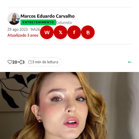
Marcos Eduardo Carvalho
Colunista
ENTRETENIMENTO
29 ago 2023 · 14h26
W
𝕏
f
⎘
Atualizado 3 anos
20
3
3 min de leitura
–