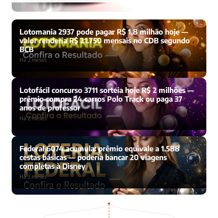
Lotomania 2937 pode pagar R$ 1,8 milhão hoje —
valor renderia R$ 21.750 mensais no CDB segundo
BCB
Há 2 meses
Lotofácil concurso 3711 sorteia hoje R$ 2 milhões —
prêmio compra 24 carros Polo Track ou paga 37
anos de professor
Há 2 meses
Federal 6074 acumula: prêmio equivale a 1.588
cestas básicas — poderia bancar 20 viagens
completas à Disney
Há 2 meses