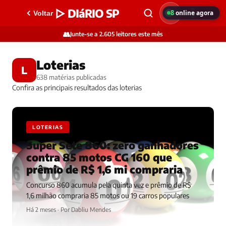
▷ DIáRIO SP
8
online agora
Voltar
👥
Junte-se a 2.605 leitores este mês
Loterias
L
638 matérias publicadas
Confira as principais resultados das loterias
LOTERIAS
Super Sete 860: zero ganhadores
contra 85 motos CG 160 que
prêmio de R$ 1,6 mi compraria
Concurso 860 acumula pela quinta vez e prêmio de R$
1,6 milhão compraria 85 motos ou 19 carros populares
Há 2 meses · Por Dabliu Mendes