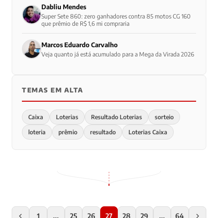
Dabliu Mendes
Super Sete 860: zero ganhadores contra 85 motos CG 160
que prêmio de R$ 1,6 mi compraria
Marcos Eduardo Carvalho
Veja quanto já está acumulado para a Mega da Virada 2026
TEMAS EM ALTA
Caixa
Loterias
Resultado Loterias
sorteio
loteria
prêmio
resultado
Loterias Caixa
1
...
25
26
27
28
29
...
64