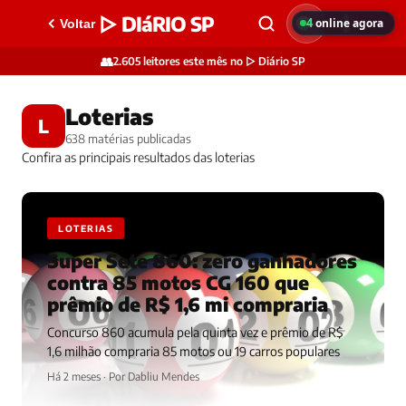
▷ DIáRIO SP
4
online agora
Voltar
👥
2.605 leitores este mês no ▷ Diário SP
Loterias
L
638 matérias publicadas
Confira as principais resultados das loterias
LOTERIAS
Super Sete 860: zero ganhadores
contra 85 motos CG 160 que
prêmio de R$ 1,6 mi compraria
Concurso 860 acumula pela quinta vez e prêmio de R$
1,6 milhão compraria 85 motos ou 19 carros populares
Há 2 meses · Por Dabliu Mendes