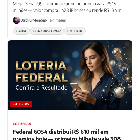
Pro Max
Mega-Sena 2992 acumula e próximo prêmio vai a R$ 15
milhões — valor compra 1.428 iPhones ou rende R$ 184 mil
mensais no CDB
Dabliu Mendes
Há 4 meses
CAIXA
CONCURSO 2992
LOTERIA
LOTERIAS
LOTERIAS
Federal 6054 distribui R$ 610 mil em
premios hoje — primeiro bilhete vale 308