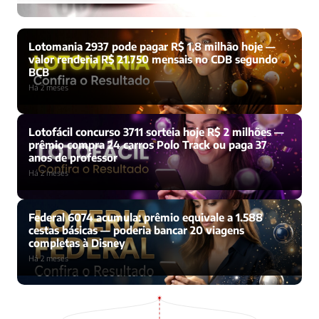
Lotomania 2937 pode pagar R$ 1,8 milhão hoje —
valor renderia R$ 21.750 mensais no CDB segundo
BCB
Há 2 meses
Lotofácil concurso 3711 sorteia hoje R$ 2 milhões —
prêmio compra 24 carros Polo Track ou paga 37
anos de professor
Há 2 meses
Federal 6074 acumula: prêmio equivale a 1.588
cestas básicas — poderia bancar 20 viagens
completas à Disney
Há 2 meses