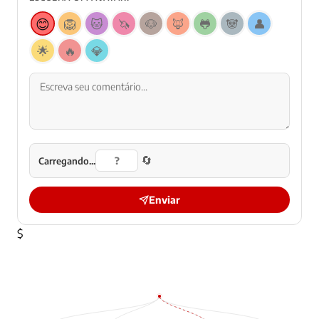
😊
🦁
🐱
🦄
🐶
🦊
🐸
🐼
👤
🌟
🔥
💎
🔄
Carregando...
Enviar
$