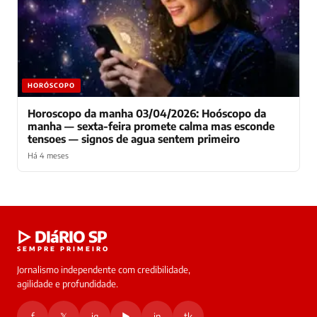
HORÓSCOPO
Horoscopo da manha 03/04/2026: Hoóscopo da
manha — sexta-feira promete calma mas esconde
tensoes — signos de agua sentem primeiro
Há 4 meses
Laura
▷ DIáRIO SP
online
SEMPRE PRIMEIRO
Jornalismo independente com credibilidade,
HOJE
agilidade e profundidade.
🔒 As
nsagens
f
𝕏
ig
▶
in
tk