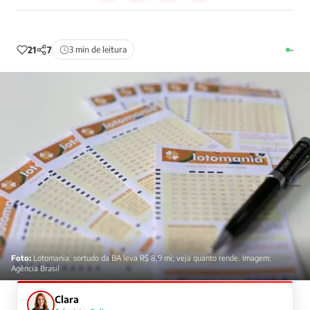
21
7
3 min de leitura
–
Foto:
Lotomania: sortudo da BA leva R$ 8,9 mi; veja quanto rende. Imagem:
Agência Brasil
Clara