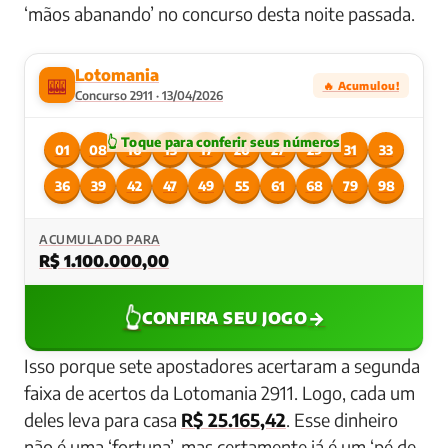
‘mãos abanando’ no concurso desta noite passada.
Lotomania
🎰
🔥 Acumulou!
Concurso 2911 · 13/04/2026
01
08
10
13
17
20
27
29
31
33
36
39
42
47
49
55
61
68
79
98
ACUMULADO PARA
R$ 1.100.000,00
👆
→
CONFIRA SEU JOGO
Isso porque sete apostadores acertaram a segunda
faixa de acertos da Lotomania 2911. Logo, cada um
deles leva para casa
R$ 25.165,42
. Esse dinheiro
não é uma ‘fortuna’, mas certamente já é um ‘pé de