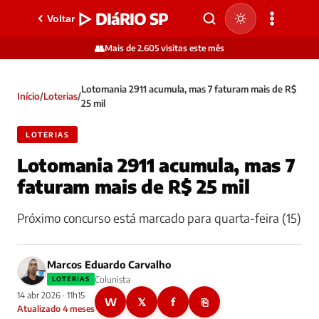
▷ DIáRIO SP
Voltar
👥
Mais de 2.605 visitas este mês
Lotomania 2911 acumula, mas 7 faturam mais de R$
Início
/
Loterias
/
25 mil
LOTERIAS
Lotomania 2911 acumula, mas 7
faturam mais de R$ 25 mil
Próximo concurso está marcado para quarta-feira (15)
Marcos Eduardo Carvalho
Colunista
LOTERIAS
14 abr 2026 · 11h15
W
𝕏
f
⎘
Atualizado 4 meses