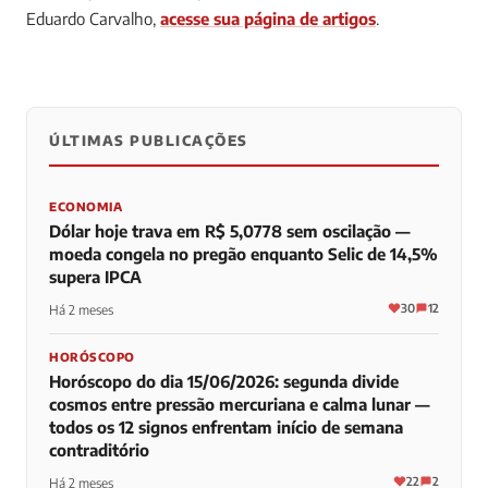
Eduardo Carvalho,
acesse sua página de artigos
.
ÚLTIMAS PUBLICAÇÕES
0
0
0
ECONOMIA
Dólar hoje trava em R$ 5,0778 sem oscilação —
moeda congela no pregão enquanto Selic de 14,5%
supera IPCA
30
12
Há 2 meses
HORÓSCOPO
Horóscopo do dia 15/06/2026: segunda divide
cosmos entre pressão mercuriana e calma lunar —
todos os 12 signos enfrentam início de semana
contraditório
22
2
Há 2 meses