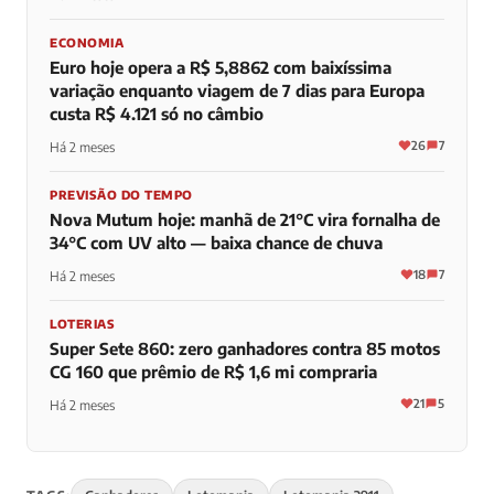
ECONOMIA
Euro hoje opera a R$ 5,8862 com baixíssima
variação enquanto viagem de 7 dias para Europa
custa R$ 4.121 só no câmbio
26
7
Há 2 meses
PREVISÃO DO TEMPO
Nova Mutum hoje: manhã de 21°C vira fornalha de
34°C com UV alto — baixa chance de chuva
18
7
Há 2 meses
LOTERIAS
Super Sete 860: zero ganhadores contra 85 motos
CG 160 que prêmio de R$ 1,6 mi compraria
21
5
Há 2 meses